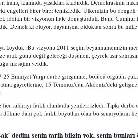
ltür, inanç alanında yasakları kaldırdık. Demokrasinin hakl
i engelleri birer birer temizledik. Ülkemizin bu dengeli v
erek iddialı bir vizyonun hale dönüştürdük. Bunu Cumhur İt
rdık. Demek ki oluyor, dayanışma olduktan sonra bu mill
rtaya koyduk. Bu vizyonu 2011 seçim beyannamemizin me
ize artık günü değil geleceği düşünen, çeyrek asır sonrası
uğu mesajını verdik.
17-25 Emniyet-Yargı darbe girişimine, bölücü örgütün çuk
uşatma gayretlerine, 15 Temmuz'dan Akdeniz'deki gelişmel
.
her saldırıyı farklı alanlarda yenileri izledi. Tıpkı darbe 
nı dökme dahi çok farklı boyutları olan bu senaryoların he
ak' dedim senin tarih bilgin yok, senin bunlar