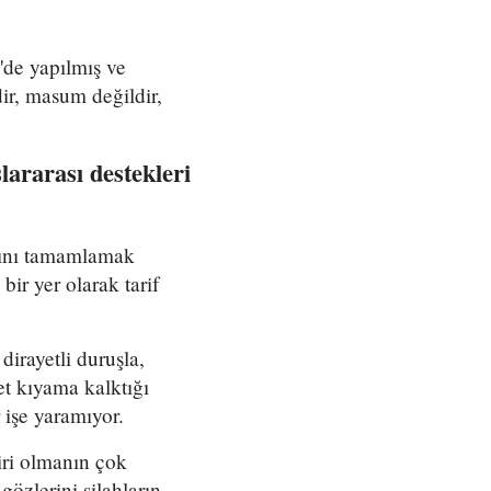
'de yapılmış ve
dir, masum değildir,
lararası destekleri
arını tamamlamak
ir yer olarak tarif
irayetli duruşla,
et kıyama kalktığı
 işe yaramıyor.
iri olmanın çok
gözlerini silahların