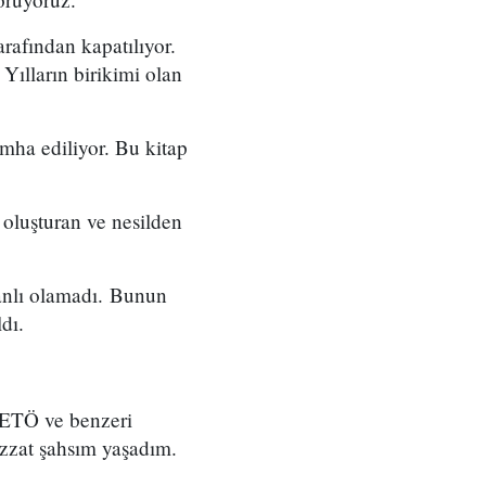
arafından kapatılıyor.
 Yılların birikimi olan
 imha ediliyor. Bu kitap
 oluşturan ve nesilden
canlı olamadı. Bunun
dı.
i FETÖ ve benzeri
izzat şahsım yaşadım.