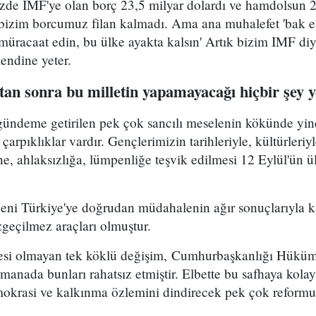
mizde IMF'ye olan borç 23,5 milyar dolardı ve hamdolsun 
k bizim borcumuz filan kalmadı. Ama ana muhalefet 'bak e
üracaat edin, bu ülke ayakta kalsın' Artık bizim IMF diy
kendine yeter.
an sonra bu milletin yapamayacağı hiçbir şey 
ündeme getirilen pek çok sancılı meselenin kökünde yin
 çarpıklıklar vardır. Gençlerimizin tarihleriyle, kültürleri
ne, ahlaksızlığa, lümpenliğe teşvik edilmesi 12 Eylül'ün ü
zeni Türkiye'ye doğrudan müdahalenin ağır sonuçlarıyla k
geçilmez araçları olmuştur.
esi olmayan tek köklü değişim, Cumhurbaşkanlığı Hüküm
 manada bunları rahatsız etmiştir. Elbette bu safhaya kol
emokrasi ve kalkınma özlemini dindirecek pek çok reformu