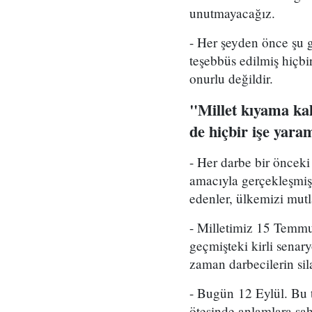
unutmayacağız.
- Her şeyden önce şu 
teşebbüs edilmiş hiçbir
onurlu değildir.
"Millet kıyama kal
de hiçbir işe yara
- Her darbe bir önceki
amacıyla gerçekleşmişt
edenler, ülkemizi mutl
- Milletimiz 15 Temmuz
geçmişteki kirli senar
zaman darbecilerin sil
- Bugün 12 Eylül. Bu 
ötesinde anlamlara sah