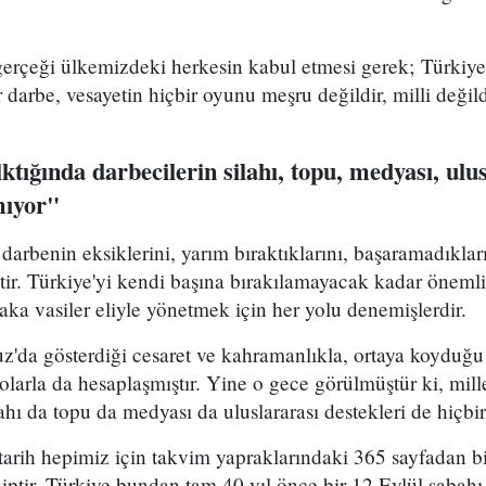
gerçeği ülkemizdeki herkesin kabul etmesi gerek; Türkiye
 darbe, vesayetin hiçbir oyunu meşru değildir, milli değil
ktığında darbecilerin silahı, topu, medyası, ulus
mıyor"
 darbenin eksiklerini, yarım bıraktıklarını, başaramadıkl
ir. Türkiye'yi kendi başına bırakılamayacak kadar önemli b
aka vasiler eliyle yönetmek için her yolu denemişlerdir.
'da gösterdiği cesaret ve kahramanlıkla, ortaya koyduğu d
yolarla da hesaplaşmıştır. Yine o gece görülmüştür ki, mill
ahı da topu da medyası da uluslararası destekleri de hiçbir
tarih hepimiz için takvim yapraklarındaki 365 sayfadan b
iptir. Türkiye bundan tam 40 yıl önce bir 12 Eylül sabahı 