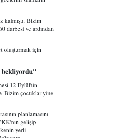
uz kalmıştı. Bizim
60 darbesi ve ardından
t oluşturmak için
 bekliyordu"
mesi 12 Eylül'ün
e 'Bizim çocuklar yine
nrasının planlamasını
 PKK'nın gelişip
kenin yerli
örüyoruz.