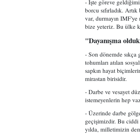
- İşte göreve geldiği
borcu sıfırladık. Artı
var, durmayın IMF'ye m
bize yeteriz. Bu ülke 
"Dayanışma oldukt
- Son dönemde sıkça g
tohumları atılan sosyal
sapkın hayat biçimleri
mirastan birisidir.
- Darbe ve vesayet dü
istemeyenlerin hep vaz
- Üzerinde darbe gölg
geçişimizdir. Bu ciddi
yılda, milletimizin d