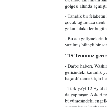
gölgesi altında açmıştı
- Tanıdık bir felaketi
çocukluğumuza denk ge
gelen felaketler bugün
- Bu acı gelişmelerin 
yazılmış bilinçli bir 
"15 Temmuz gecesi
- Darbe haberi, Washin
gerisindeki karanlık 
başardı' demek için be
- Türkiye'yi 12 Eylül 
da yapmıştır. Askeri re
büyümesindeki engeller
girişimlerini kaybetm