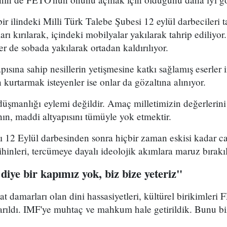
r ilindeki Milli Türk Talebe Şubesi 12 eylül darbecileri t
ı kırılarak, içindeki mobilyalar yakılarak tahrip ediliyor.
iler de sobada yakılarak ortadan kaldırılıyor.
yapısına sahip nesillerin yetişmesine katkı sağlamış eserler
 kurtarmak isteyenler ise onlar da gözaltına alınıyor.
 düşmanlığı eylemi değildir. Amaç milletimizin değerlerini
anın, maddi altyapısını tümüyle yok etmektir.
tı 12 Eylül darbesinden sonra hiçbir zaman eskisi kadar 
ihinleri, tercümeye dayalı ideolojik akımlara maruz bırakıl
iye bir kapımız yok, biz bize yeteriz"
at damarları olan dini hassasiyetleri, kültürel birikimler
karıldı. IMF'ye muhtaç ve mahkum hale getirildik. Bunu b