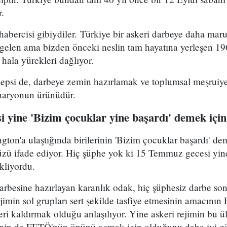
r.
n habercisi gibiydiler. Türkiye bir askeri darbeye daha mar
len ama bizden önceki neslin tam hayatına yerleşen 19
 hala yürekleri dağlıyor.
hepsi de, darbeye zemin hazırlamak ve toplumsal meşruiye
senaryonun ürünüdür.
 yine 'Bizim çocuklar yine başardı' demek için
gton'a ulaştığında birilerinin 'Bizim çocuklar başardı' de
yüzü ifade ediyor. Hiç şüphe yok ki 15 Temmuz gecesi yin
kliyordu.
darbesine hazırlayan karanlık odak, hiç şüphesiz darbe so
jimin sol grupları sert şekilde tasfiye etmesinin amacının
i kaldırmak olduğu anlaşılıyor. Yine askeri rejimin bu ül
enin de FETÖ'nün önünü açmak için olduğunu daha iyi g