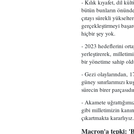
- Kılık kıyafet, dil kü
bütün bunların önündek
çıtayı sürekli yükselt
gerçekleştirmeyi başa
hiçbir şey yok.
- 2023 hedeflerini o
yerleştirerek, milletim
bir yönetime sahip old
- Gezi olaylarından, 
güney sınırlarımızı k
sürecin birer parçasıdır
- Akamete uğrattığımız 
gibi milletimizin kanı
çıkartmakta kararlıyız.
Macron'a tepki: 'B