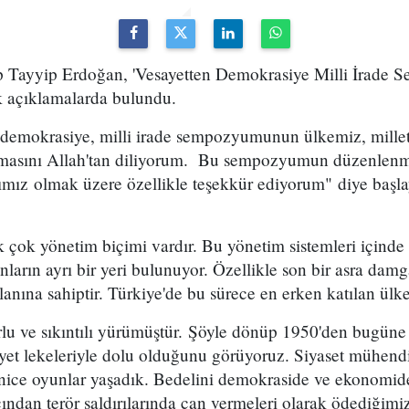
Tayyip Erdoğan, 'Vesayetten Demokrasiye Milli İrade
k açıklamalarda bulundu.
 demokrasiye, milli irade sempozyumunun ülkemiz, millet
 olmasını Allah'tan diliyorum. Bu sempozyumun düzenle
ımız olmak üzere özellikle teşekkür ediyorum" diye başl
k çok yönetim biçimi vardır. Bu yönetim sistemleri içinde 
nların ayrı bir yeri bulunuyor. Özellikle son bir asra dam
anına sahiptir. Türkiye'de bu sürece en erken katılan ülke
rlu ve sıkıntılı yürümüştür. Şöyle dönüp 1950'den bugüne
ayet lekeleriyle dolu olduğunu görüyoruz. Siyaset mühendisl
 nice oyunlar yaşadık. Bedelini demokraside ve ekonomide
cından terör saldırılarında can vermeleri olarak ödediğimiz