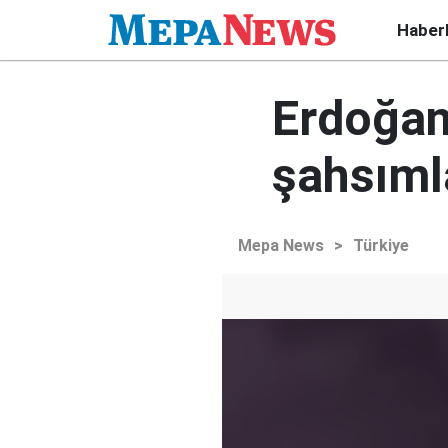
Haber
Erdoğan
şahsıml
Mepa News
>
Türkiye