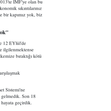
2013'te IMF'ye olan bu
konomik sıkıntılarınız
e bir kapımız yok, biz
yok"
e 12 EYlül'de
yle ilgilenmektense
lkemize bıraktığı kötü
arşılaşmak
et Sistemi'ne
ay gelmedik. Son 18
 hayata geçirdik.