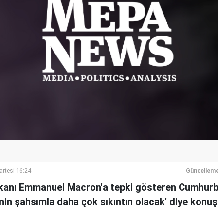
artesi 16:24
Güncelleme
anı Emmanuel Macron'a tepki gösteren Cumhur
in şahsımla daha çok sıkıntın olacak' diye konuş