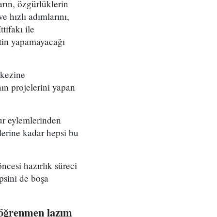
arın, özgürlüklerin
e hızlı adımlarını,
tifakı ile
etin yapamayacağı
rkezine
nın projelerini yapan
ur eylemlerinden
erine kadar hepsi bu
öncesi hazırlık süreci
psini de boşa
ı öğrenmen lazım