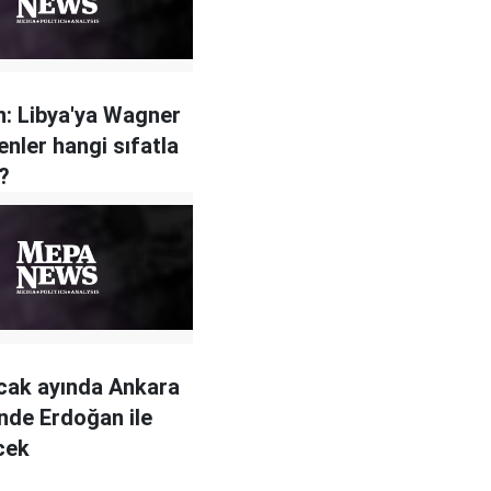
: Libya'ya Wagner
enler hangi sıfatla
r?
cak ayında Ankara
inde Erdoğan ile
cek