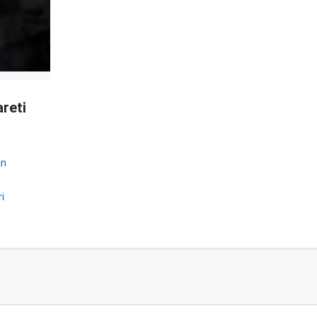
reti
an
ri