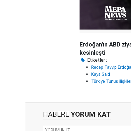
bırakmayacaklar
Erdoğan'ın ABD ziya
kesinleşti
Etiketler :
Recep Tayyip Erdoğ
Kays Said
Türkiye Tunus ilişkile
HABERE
YORUM KAT