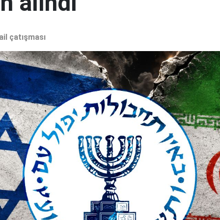
 alındı"
ail çatışması