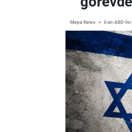
görevden
Mepa News
>
İran-ABD-İsr