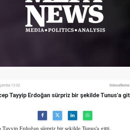
rşamba 13:32
Güncelleme:
p Tayyip Erdoğan sürpriz bir şekilde Tunus'a gitt
ayyip Erdoğan sürpriz bir şekilde Tunus'a gitti.