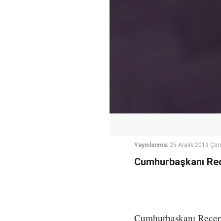
Yayınlanma:
25 Aralık 2019 Ça
Cumhurbaşkanı Rece
Cumhurbaşkanı Recep T