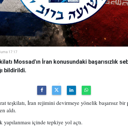
Cuma 17:17
şkilatı Mossad'ın İran konusundaki başarısızlık se
bildirildi.
arat teşkilatı, İran rejimini devirmeye yönelik başarısız bir
en aldı.
k yapılanması içinde tepkiye yol açtı.