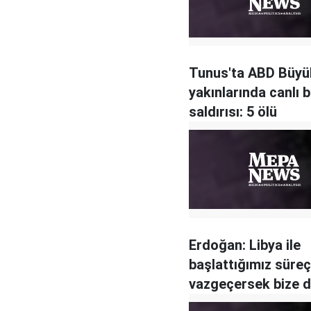
Tunus'ta ABD Büyük
yakınlarında canlı
saldırısı: 5 ölü
Erdoğan: Libya ile
başlattığımız süre
vazgeçersek bize d
girecek kıyı bile