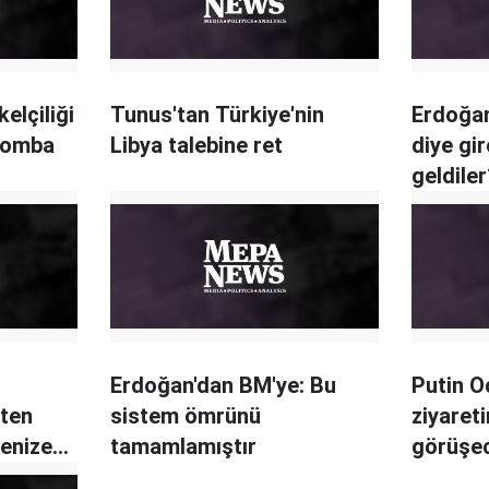
elçiliği
Tunus'tan Türkiye'nin
Erdoğan
 bomba
Libya talebine ret
diye gir
geldile
Erdoğan'dan BM'ye: Bu
Putin O
çten
sistem ömrünü
ziyaret
enize
tamamlamıştır
görüşe