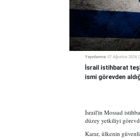
Yayınlanma:
07 Ağustos 2026 
İsrail istihbarat te
ismi görevden aldığı 
İsrail'in Mossad istihb
düzey yetkiliyi görevd
Karar, ülkenin güvenli