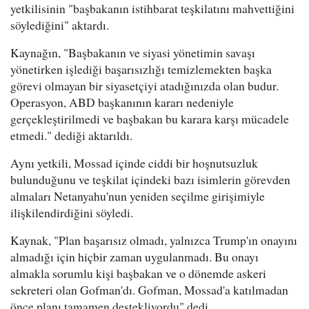
yetkilisinin "başbakanın istihbarat teşkilatını mahvettiğini
söylediğini" aktardı.
Kaynağın, "Başbakanın ve siyasi yönetimin savaşı
yönetirken işlediği başarısızlığı temizlemekten başka
görevi olmayan bir siyasetçiyi atadığınızda olan budur.
Operasyon, ABD başkanının kararı nedeniyle
gerçekleştirilmedi ve başbakan bu karara karşı mücadele
etmedi." dediği aktarıldı.
Aynı yetkili, Mossad içinde ciddi bir hoşnutsuzluk
bulunduğunu ve teşkilat içindeki bazı isimlerin görevden
almaları Netanyahu'nun yeniden seçilme girişimiyle
ilişkilendirdiğini söyledi.
Kaynak, "Plan başarısız olmadı, yalnızca Trump'ın onayını
almadığı için hiçbir zaman uygulanmadı. Bu onayı
almakla sorumlu kişi başbakan ve o dönemde askeri
sekreteri olan Gofman'dı. Gofman, Mossad'a katılmadan
önce planı tamamen destekliyordu" dedi.