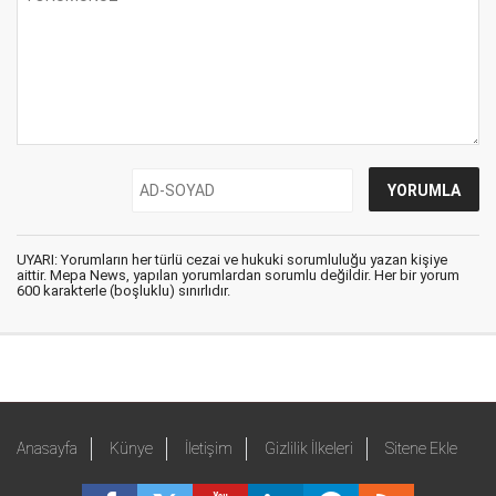
UYARI: Yorumların her türlü cezai ve hukuki sorumluluğu yazan kişiye
aittir. Mepa News, yapılan yorumlardan sorumlu değildir. Her bir yorum
600 karakterle (boşluklu) sınırlıdır.
Anasayfa
Künye
İletişim
Gizlilik İlkeleri
Sitene Ekle