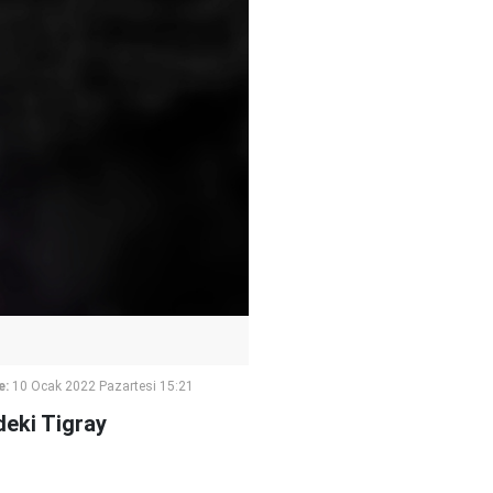
e:
10 Ocak 2022 Pazartesi 15:21
deki Tigray