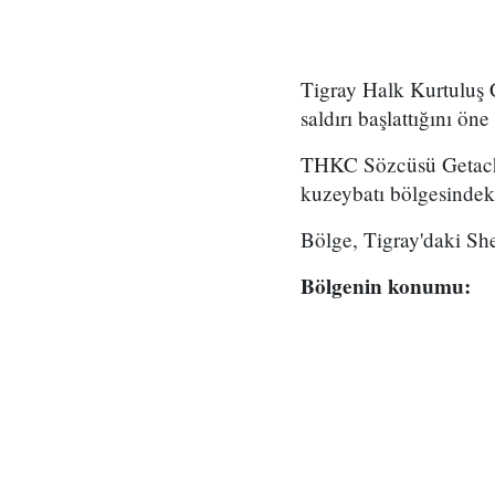
Tigray Halk Kurtuluş 
saldırı başlattığını öne
THKC Sözcüsü Getachew
kuzeybatı bölgesindeki
Bölge, Tigray'daki She
Bölgenin konumu: