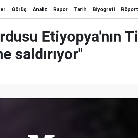
ler
Görüş
Analiz
Rapor
Tarih
Biyografi
Röport
ordusu Etiyopya'nın T
e saldırıyor"