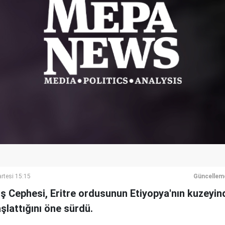
rtesi 15:15
Güncellem
ş Cephesi, Eritre ordusunun Etiyopya'nın kuzeyin
aşlattığını öne sürdü.