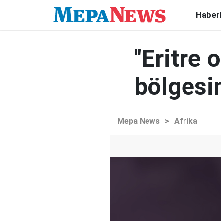
Haber
"Eritre 
bölgesin
Mepa News
>
Afrika