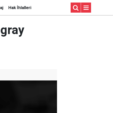
aj
Hak İhlalleri
igray