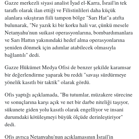
Gazze merkezli siyasi analist İyad el-Karra, İsrail'in tek
taraflı olarak ilan ettiği ve Filistinlileri daha küçük
alanlara sıkıştıran fiili tampon bölge "Sarı Hat"a atıfta
bulunarak, "Ne yazık ki bir korku hali var, çünkü mesele
Netanyahu'nun suikast operasyonlarına, bombardımanlara
ve Sarı Hattın yakınındaki hedef alma operasyonlarına
yeniden dönmek için adımlar atabilecek olmasıyla
bağlantılı" dedi.
Gazze Hükümet Medya Ofisi de benzer şekilde karamsar
bir değerlendirme yaparak bu reddi "savaşı sürdürmeye
yönelik kasıtlı bir taktik" olarak gördü.
Ofis yaptığı açıklamada, "Bu tutumlar, müzakere sürecine
ve sonuçlarına karşı açık ve net bir darbe niteliği taşıyor,
sükunete giden yolu kasıtlı olarak engelliyor ve insani
durumdaki kötüleşmeyi büyük ölçüde derinleştiriyor"
dedi.
Ofis ayrıca Netanyahu'nun açıklamasının İsrail'in