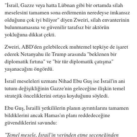
"İsrail, Gazze veya hatta Lübnan gibi bir ortamda silah
meselesini tamamen sona erdirmenin neredeyse imkansız
olduğunu çok iyi biliyor" diyen Zweiri, silah envanterinin
bulunmamasına ve güvenilir tarafsız bir aktörün
yokluğuna dikkat çekti.
Zweiri, ABD'den gelebilecek muhtemel tepkiye de işaret
ederek Netanyahu ile Trump arasında "beklenen bir
diplomatik fırtına" ve "bir tür diplomatik çatışma"
yaşanacağını öngördü.
İsrail meseleleri uzmanı Nihad Ebu Guş ise İsrail'in ani
tutum değişikliğinin Gazze'nin geleceğine ilişkin temel
stratejik önceliklerini ortaya koyduğunu söyledi.
Ebu Guş, İsrailli yetkililerin planın ayrıntılarını tamamen
bildiklerini ancak Hamas'ın planı reddedeceğine
güvendiklerini savundu:
"Temel mesele, İsrail'in yerinden etme seçeneğinden