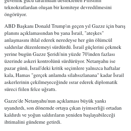
güvenlik gücü tarafından desteklenen Filistinli
teknokratlardan oluşan bir komiteye devredilmesini
öngörüyor.
ABD Başkanı Donald Trump'ın geçen yıl Gazze için barış
planını açıklamasından bu yana İsrail, "ateşkes"
anlaşmasını ihlal ederek neredeyse her gün ölümcül
saldırılar düzenlemeyi sürdürdü. İsrail güçlerini çekmek
yerine bugün Gazze Şeridi'nin yüzde 70'inden fazlası
üzerinde askeri kontrolünü sürdürüyor. Netanyahu ise
pazar günü, İsrail'deki kritik seçimlere yalnızca haftalar
kala, Hamas "gerçek anlamda silahsızlanana" kadar İsrail
askerlerinin çekilmeyeceğinde ısrar ederek diplomatik
süreci fiilen felce uğrattı.
Gazze'de Netanyahu'nun açıklaması büyük yankı
uyandırdı, son dönemde ortaya çıkan iyimserliği ortadan
kaldırdı ve yoğun saldırıların yeniden başlayabileceği
ihtimalini gündeme getirdi.