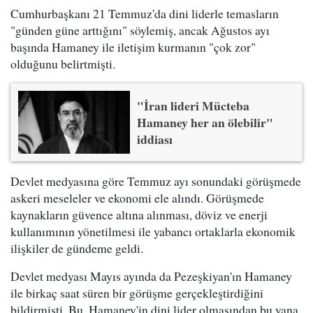
Cumhurbaşkanı 21 Temmuz'da dini liderle temasların
"günden güne arttığını" söylemiş, ancak Ağustos ayı
başında Hamaney ile iletişim kurmanın "çok zor"
olduğunu belirtmişti.
"İran lideri Mücteba
Hamaney her an ölebilir"
iddiası
Devlet medyasına göre Temmuz ayı sonundaki görüşmede
askeri meseleler ve ekonomi ele alındı. Görüşmede
kaynakların güvence altına alınması, döviz ve enerji
kullanımının yönetilmesi ile yabancı ortaklarla ekonomik
ilişkiler de gündeme geldi.
Devlet medyası Mayıs ayında da Pezeşkiyan'ın Hamaney
ile birkaç saat süren bir görüşme gerçekleştirdiğini
bildirmişti. Bu, Hamaney'in dini lider olmasından bu yana