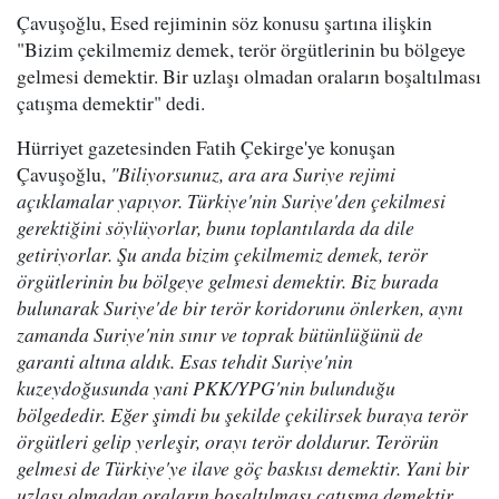
Çavuşoğlu, Esed rejiminin söz konusu şartına ilişkin
"Bizim çekilmemiz demek, terör örgütlerinin bu bölgeye
gelmesi demektir. Bir uzlaşı olmadan oraların boşaltılması
çatışma demektir" dedi.
Hürriyet gazetesinden Fatih Çekirge'ye konuşan
Çavuşoğlu,
"Biliyorsunuz, ara ara Suriye rejimi
açıklamalar yapıyor. Türkiye'nin Suriye'den çekilmesi
gerektiğini söylüyorlar, bunu toplantılarda da dile
getiriyorlar. Şu anda bizim çekilmemiz demek, terör
örgütlerinin bu bölgeye gelmesi demektir. Biz burada
bulunarak Suriye'de bir terör koridorunu önlerken, aynı
zamanda Suriye'nin sınır ve toprak bütünlüğünü de
garanti altına aldık. Esas tehdit Suriye'nin
kuzeydoğusunda yani PKK/YPG'nin bulunduğu
bölgededir. Eğer şimdi bu şekilde çekilirsek buraya terör
örgütleri gelip yerleşir, orayı terör doldurur. Terörün
gelmesi de Türkiye'ye ilave göç baskısı demektir. Yani bir
uzlaşı olmadan oraların boşaltılması çatışma demektir.