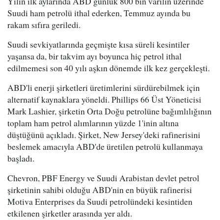
Yılın ilk aylarında ABD günlük 800 bin varilin üzerinde
Suudi ham petrolü ithal ederken, Temmuz ayında bu
rakam sıfıra geriledi.
Suudi sevkiyatlarında geçmişte kısa süreli kesintiler
yaşansa da, bir takvim ayı boyunca hiç petrol ithal
edilmemesi son 40 yılı aşkın dönemde ilk kez gerçekleşti.
ABD'li enerji şirketleri üretimlerini sürdürebilmek için
alternatif kaynaklara yöneldi. Phillips 66 Üst Yöneticisi
Mark Lashier, şirketin Orta Doğu petrolüne bağımlılığının
toplam ham petrol alımlarının yüzde 1'inin altına
düştüğünü açıkladı. Şirket, New Jersey'deki rafinerisini
beslemek amacıyla ABD'de üretilen petrolü kullanmaya
başladı.
Chevron, PBF Energy ve Suudi Arabistan devlet petrol
şirketinin sahibi olduğu ABD'nin en büyük rafinerisi
Motiva Enterprises da Suudi petrolündeki kesintiden
etkilenen şirketler arasında yer aldı.