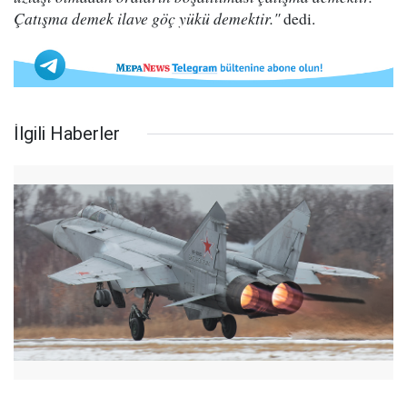
Çatışma demek ilave göç yükü demektir."
dedi.
İlgili Haberler