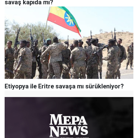
savaş kapıda mı?
Etiyopya ile Eritre savaşa mı sürükleniyor?