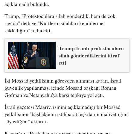
açıklamada bulundu.
Trump, "Protestoculara silah gönderdik, hem de çok
sayıda" dedi ve "Kürtlerin silahları kendilerine
sakladığını" iddia etti.
Trump İranlı protestoculara
silah gönderdiklerini itiraf
etti
İki Mossad yetkilisinin görevden alınması kararı, İsrail
güvenlik yapılanması içinde Mossad başkanı Roman
Gofman ve Netanyahu'ya karşı tepkiye yol açtı.
İsrail gazetesi Maariv, ismini açıklamadığı bir Mossad
yetkilisinin "başbakanın istihbarat teşkilatını mahvettiğini
söylediğini" aktardı.
Kaynağın, "Başbakanın ve siyasi yönetimin savaşı