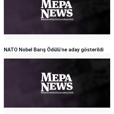
NATO Nobel Barış Ödülü'ne aday gösterildi