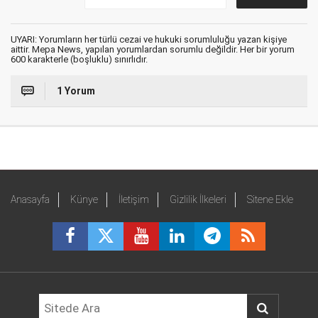
UYARI: Yorumların her türlü cezai ve hukuki sorumluluğu yazan kişiye
aittir. Mepa News, yapılan yorumlardan sorumlu değildir. Her bir yorum
600 karakterle (boşluklu) sınırlıdır.
1 Yorum
Anasayfa
Künye
İletişim
Gizlilik İlkeleri
Sitene Ekle