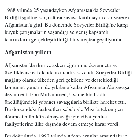
1988 yılında 25 yaşındayken Afganistan'da Sovyetler
Birliği işgaline karşı süren savaşa katılmaya karar vererek
Afganistan'a gitti. Bu dönemde Sovyetler Birliği'ne karşı
büyük çatışmaların yaşandığı ve geniş kapsamlı
taarruzların gerçekleştirildiği bir süreçten geçiliyordu.
Afganistan yılları
Afganistan'da ilmi ve askeri eğitimine devam etti ve
özellikle askeri alanda uzmanlık kazandı. Sovyetler Birliği
mağlup olarak ülkeden geri çekilene ve desteklediği
komünist yönetim de yıkılana kadar Afganistan'da savaşa
devam etti. Ebu Muhammed, Usame bin Ladin
öncülüğündeki yabancı savaşçılarla birlikte hareket etti.
Bu dönemdeki faaliyetleri sebebiyle Mısır'a tekrar geri
dönmesi mümkün olmayacağı için cihat yanlısı
faaliyetlerine ülke dışında devam etmeye karar verdi.
Bu doğrultuda, 1992 yılında Afgan gruplar arasındaki iç