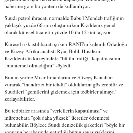
haberine göre bu yöntem de kullanılıyor.
Suudi petrol ihracatı normalde Babu'l Mendeb trafiğinin
yaklaşık yüzde 66'sını oluştururken Kızıldeniz genel
olarak küresel ticaretin yüzde 10 ila 12'sini taşıyor.
Küresel risk istihbaratı şirketi RANE'in kıdemli Ortadoğu
ve Kuzey Afrika analisti Ryan Bohl, Husilerin
Kızıldeniz'in kuzeyindeki "bütün trafiği" kapatmasının
"muhtemel olmadığını" söyledi.
Bunun yerine Mısır limanlarını ve Süveyş Kanalı'nı
vurarak "inandırıcı bir tehdit" olduklarını gösterebilir ve
Suudileri "gemilerini gizlemek için tedbirler almaya"
zorlayabilirler.
Bu tedbirler arasında "vericilerin kapatılması" ve
mürettebata "çok daha yüksek" ücretler ödenmesi
bulunabilir. Böylece Suudi denizcilik şirketleri "böyle bir
sonucun beraberinde getirdiği bütün savaş risklerini