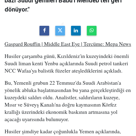
bazı Suudi gemileri Babu'l Mendeb'ten geri
dönüyor."
Gaspard Rouffin | Middle East Eye | Tercüme: Mepa News
Husiler çarşamba günü, Kızıldeniz'in kuzeyindeki önemli
Suudi liman kenti Yenbu açıklarında Suudi petrol tankeri
NCC Wafaa'ya balistik füzeler ateşlediklerini açıkladı.
Bu, Yemenli grubun 22 Temmuz'da Suudi Arabistan'a
yönelik abluka başlatmasından bu yana gerçekleştirdiği en
kuzeydeki saldırı oldu. Analistler, saldırıların kuzeye,
Mısır ve Süveyş Kanalı'na doğru kaymasının Körfez
krallığı üzerindeki ekonomik baskının artmasına yol
açacağı uyarısında bulunuyor.
Husiler şimdiye kadar çoğunlukla Yemen açıklarında,