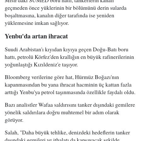
Mısır'daki SUMED boru hattı, tankerlerin kanalı
geçmeden önce yüklerinin bir bölümünü derin sularda
boşaltmasına, kanalın diğer tarafında ise yeniden
yüklemesine imkan sağlıyor.
Yenbu'da artan ihracat
Suudi Arabistan'ı kıyıdan kıyıya geçen Doğu-Batı boru
hattı, petrolü Körfez'den krallığın en büyük rafinerilerinin
yoğunlaştığı Kızıldeniz'e taşıyor.
Bloomberg verilerine göre hat, Hürmüz Boğazı'nın
kapanmasından bu yana ihracat hacminin üç kattan fazla
arttığı Yenbu'ya petrol taşınmasında özellikle faydalı oldu.
Bazı analistler Wafaa saldırısını tanker dışındaki gemilere
yönelik saldırılara doğru muhtemel bir adım olarak
görüyor.
Salah, "Daha büyük tehlike, denizdeki hedeflerin tanker
dışındaki gemileri ve ithalatı da kapsayacak şekilde