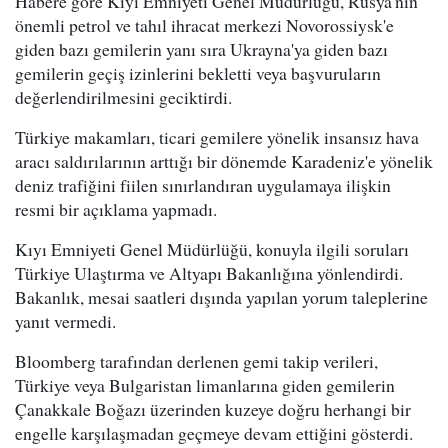
Habere göre Kıyı Emniyeti Genel Müdürlüğü, Rusya'nın
önemli petrol ve tahıl ihracat merkezi Novorossiysk'e
giden bazı gemilerin yanı sıra Ukrayna'ya giden bazı
gemilerin geçiş izinlerini bekletti veya başvuruların
değerlendirilmesini geciktirdi.
Türkiye makamları, ticari gemilere yönelik insansız hava
aracı saldırılarının arttığı bir dönemde Karadeniz'e yönelik
deniz trafiğini fiilen sınırlandıran uygulamaya ilişkin
resmi bir açıklama yapmadı.
Kıyı Emniyeti Genel Müdürlüğü, konuyla ilgili soruları
Türkiye Ulaştırma ve Altyapı Bakanlığına yönlendirdi.
Bakanlık, mesai saatleri dışında yapılan yorum taleplerine
yanıt vermedi.
Bloomberg tarafından derlenen gemi takip verileri,
Türkiye veya Bulgaristan limanlarına giden gemilerin
Çanakkale Boğazı üzerinden kuzeye doğru herhangi bir
engelle karşılaşmadan geçmeye devam ettiğini gösterdi.