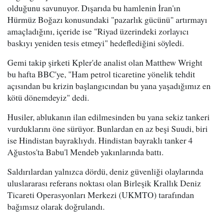
olduğunu savunuyor. Dışarıda bu hamlenin İran'ın
Hürmüz Boğazı konusundaki "pazarlık gücünü" artırmayı
amaçladığını, içeride ise "Riyad üzerindeki zorlayıcı
baskıyı yeniden tesis etmeyi" hedeflediğini söyledi.
Gemi takip şirketi Kpler'de analist olan Matthew Wright
bu hafta BBC'ye, "Ham petrol ticaretine yönelik tehdit
açısından bu krizin başlangıcından bu yana yaşadığımız en
kötü dönemdeyiz" dedi.
Husiler, ablukanın ilan edilmesinden bu yana sekiz tankeri
vurduklarını öne sürüyor. Bunlardan en az beşi Suudi, biri
ise Hindistan bayraklıydı. Hindistan bayraklı tanker 4
Ağustos'ta Babu'l Mendeb yakınlarında battı.
Saldırılardan yalnızca dördü, deniz güvenliği olaylarında
uluslararası referans noktası olan Birleşik Krallık Deniz
Ticareti Operasyonları Merkezi (UKMTO) tarafından
bağımsız olarak doğrulandı.