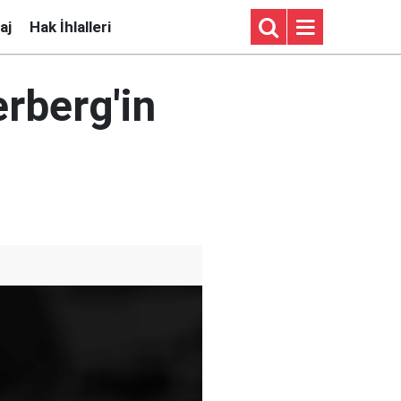
aj
Hak İhlalleri
rberg'in
ı