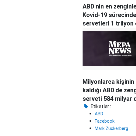
ABD'nin en zenginle
Kovid-19 sürecind
servetleri 1 trilyon 
aştı
Milyonlarca kişinin 
kaldığı ABD'de zeng
serveti 584 milyar 
arttı
Etiketler :
ABD
Facebook
Mark Zuckerberg