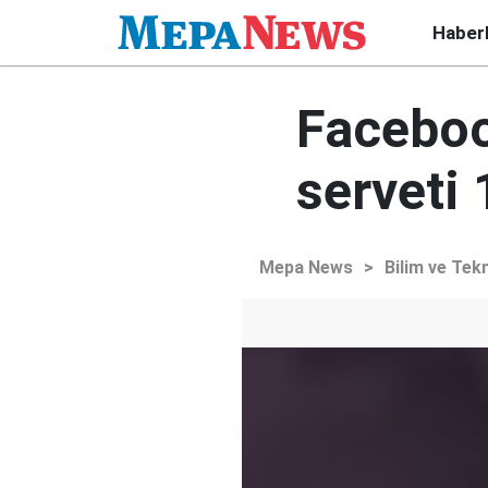
Haber
Faceboo
serveti 
Mepa News
>
Bilim ve Tekn