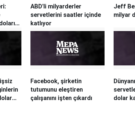
ri:
ABD'li milyarderler
Jeff Be
e
servetlerini saatler içinde
milyar 
doları
katlıyor
işsiz
Facebook, şirketin
Dünyanı
inlerin
tutumunu eleştiren
servetl
dolar
çalışanını işten çıkardı
dolar ka