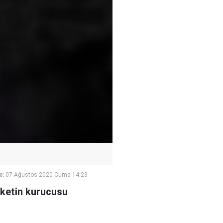
e:
07 Ağustos 2020 Cuma 14:23
rketin kurucusu