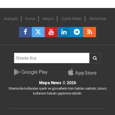
Anasayfa
Künye
İletişim
Gizlilik İlkeleri
Sitene Ekle
Mepa News
© 2026
Sitemizde kullanılan içerik ve görsellerin tüm hakları saklıdır, izinsiz
kullanımı hukuki yaptırıma tabidir.