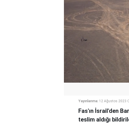
Yayınlanma:
12 Ağustos 2023 C
Fas'ın İsrail'den Ba
teslim aldığı bildiril