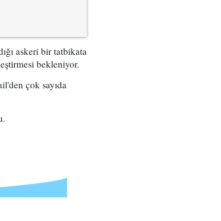
ğı askeri bir tatbikata
leştirmesi bekleniyor.
ail'den çok sayıda
u.