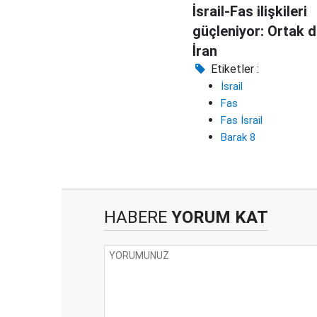
İsrail-Fas ilişkileri
güçleniyor: Ortak
İran
Etiketler :
İsrail
Fas
Fas İsrail
Barak 8
HABERE
YORUM KAT