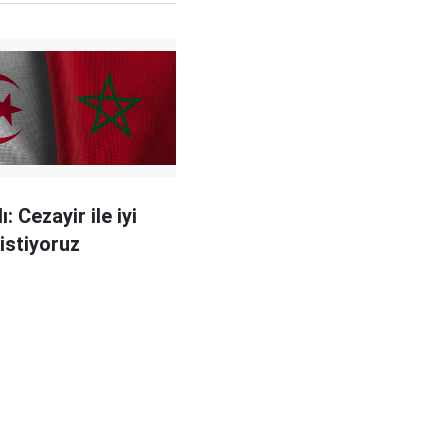
ı: Cezayir ile iyi
r istiyoruz