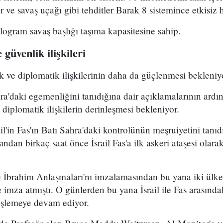
er ve savaş uçağı gibi tehditler Barak 8 sistemince etkisiz ha
ilogram savaş başlığı taşıma kapasitesine sahip.
 güvenlik ilişkileri
lik ve diplomatik ilişkilerinin daha da güçlenmesi bekleniy
ahra'daki egemenliğini tanıdığına dair açıklamalarının ardı
 diplomatik ilişkilerin derinleşmesi bekleniyor.
l'in Fas'ın Batı Sahra'daki kontrolünün meşruiyetini tanıdı
ından birkaç saat önce İsrail Fas'a
ilk askeri ataşesi olar
'de İbrahim Anlaşmaları'nı imzalamasından bu yana iki ülke,
e imza atmıştı. O günlerden bu yana İsrail ile Fas arasında
enişlemeye devam ediyor.