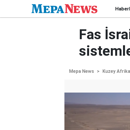
Haber
Fas İsr
sistemle
Mepa News
>
Kuzey Afrik