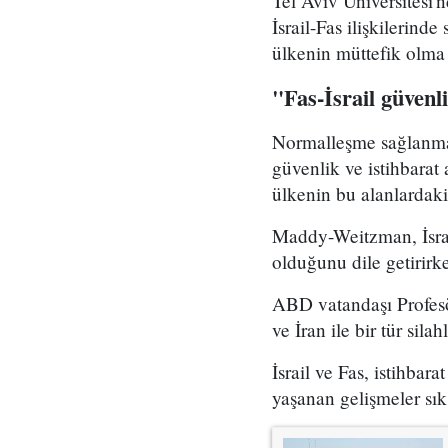
Tel Aviv Üniversitesi
İsrail-Fas ilişkilerind
ülkenin müttefik olma 
"Fas-İsrail güvenli
Normalleşme sağlanmada
güvenlik ve istihbarat
ülkenin bu alanlardaki 
Maddy-Weitzman, İsrail
olduğunu dile getirirk
ABD vatandaşı Profesö
ve İran ile bir tür sil
İsrail ve Fas, istihbar
yaşanan gelişmeler sık