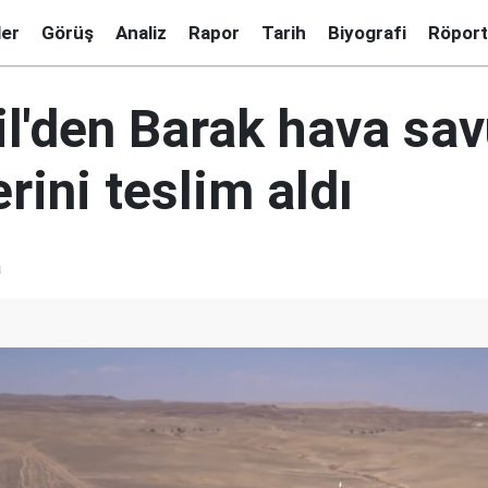
ler
Görüş
Analiz
Rapor
Tarih
Biyografi
Röport
ail'den Barak hava s
rini teslim aldı
a