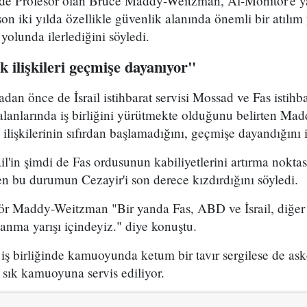
'nde Profesör olan Bruce Maddy-Weitzman, Al-Monitor'e y
e son iki yılda özellikle güvenlik alanında önemli bir atılım
yolunda ilerlediğini söyledi.
k ilişkileri geçmişe dayanıyor"
n önce de İsrail istihbarat servisi Mossad ve Fas istihbar
 alanlarında iş birliğini yürütmekte olduğunu belirten Ma
ilişkilerinin sıfırdan başlamadığını, geçmişe dayandığını i
'in şimdi de Fas ordusunun kabiliyetlerini artırma nokta
en bu durumun Cezayir'i son derece kızdırdığını söyledi.
r Maddy-Weitzman "Bir yanda Fas, ABD ve İsrail, diğer
ahlanma yarışı içindeyiz." diye konuştu.
at iş birliğinde kamuoyunda ketum bir tavır sergilese de aske
 sık kamuoyuna servis ediliyor.