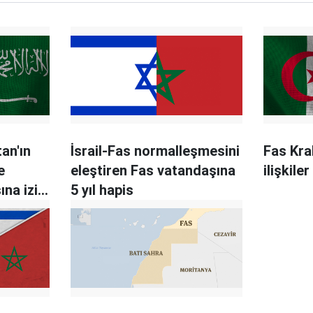
tan'ın
İsrail-Fas normalleşmesini
Fas Kral
e
eleştiren Fas vatandaşına
ilişkile
na izin
5 yıl hapis