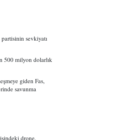
partisinin sevkiyatı
in 500 milyon dolarlık
leşmeye giden Fas,
üzerinde savunma
risindeki drone,