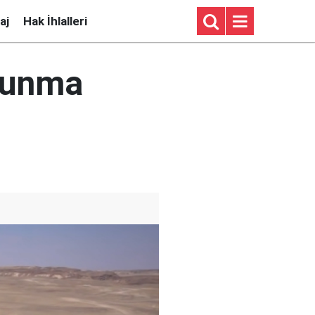
aj
Hak İhlalleri
avunma