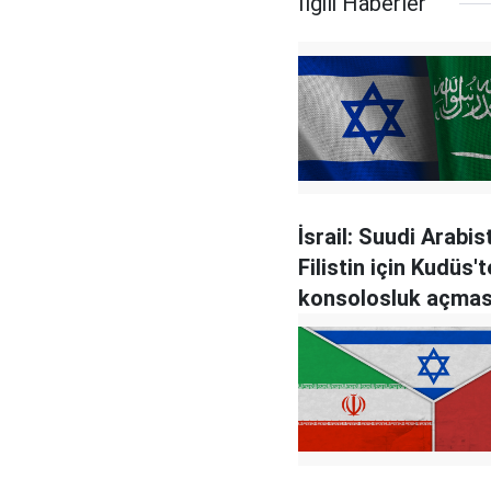
İlgili Haberler
İsrail: Suudi Arabis
Filistin için Kudüs't
konsolosluk açması
yok