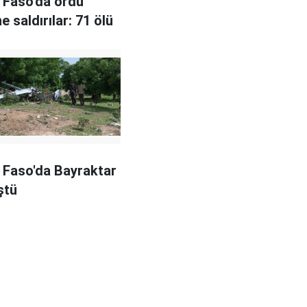
 Faso'da ordu
e saldırılar: 71 ölü
 Faso'da Bayraktar
ştü