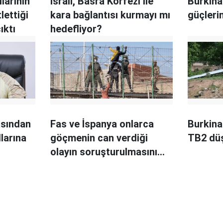
ılarının
İsrail, Basra Körfezi ile
Burkina
lettiği
kara bağlantısı kurmayı mı
güçlerin
ıktı
hedefliyor?
asından
Fas ve İspanya onlarca
Burkina
larına
göçmenin can verdiği
TB2 dü
olayın soruşturulmasını
engelliyor