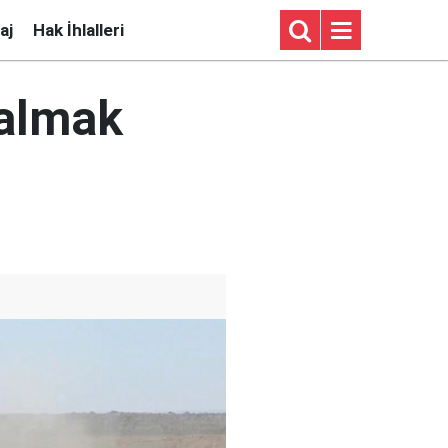
aj
Hak İhlalleri
 almak