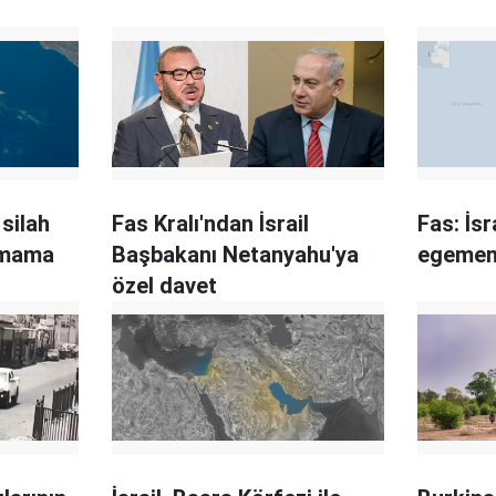
silah
Fas Kralı'ndan İsrail
Fas: İsr
amama
Başbakanı Netanyahu'ya
egemenl
özel davet