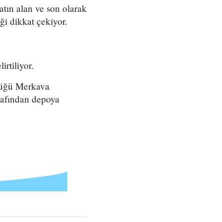
tın alan ve son olarak
ği dikkat çekiyor.
irtiliyor.
ndüğü Merkava
arafından depoya