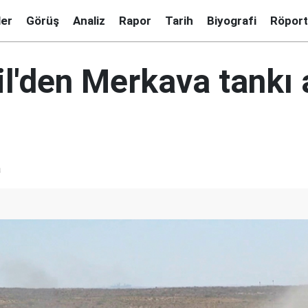
ler
Görüş
Analiz
Rapor
Tarih
Biyografi
Röport
il'den Merkava tankı
a