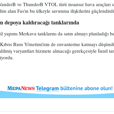
WanderB ve ThunderB VTOL türü insansız hava araçları sa
im alan Fas'ın bu ülkeyle savunma ilişkilerini güçlendirdi
'in depoya kaldıracağı tanklarında
il yapımı Merkava tanklarını da satın almayı planladığı bel
y Kıbrıs Rum Yönetimi'nin de envanterine katmayı düşü
dilmiş varyantları hizmete alınacağı gerekçesiyle İsrail t
liyordu.