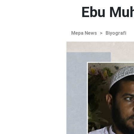
Ebu Muh
Mepa News
>
Biyografi