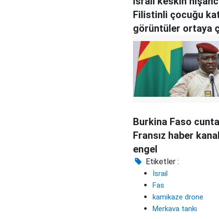
İsrail keskin nişanc
Filistinli çocuğu kat
görüntüler ortaya ç
Burkina Faso cunt
Fransız haber kanal
engel
Etiketler :
İsrail
Fas
kamikaze drone
Merkava tankı