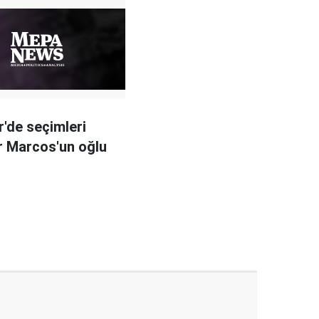
er'de seçimleri
r Marcos'un oğlu
ı