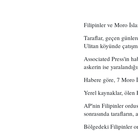
Filipinler ve Moro İsl
Taraflar, geçen günle
Ulitan köyünde çatışma
Associated Press
'in h
askerin ise yaralandığ
Habere göre, 7 Moro İ
Yerel kaynaklar, ölen F
AP'nin Filipinler ordu
sonrasında tarafların, a
Bölgedeki Filipinler or