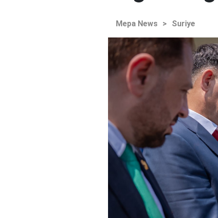
Mepa News
>
Suriye