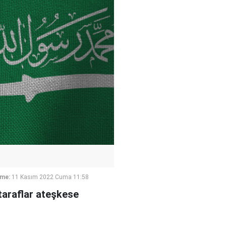
eme:
11 Kasım 2022 Cuma 11:58
taraflar ateşkese