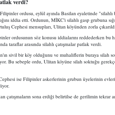
atlak verdi?
Filipinler ordusu, eylül ayında Basilan eyaletinde "silahlı
tığını iddia etti. Ordunun, MİKC'i silahlı gasp grubuna sığ
uluş Cephesi mensupları, Ulitan köyünden zorla çıkarıldı
inler ordusunun söz konusu iddialarını reddederken bu h
a taraflar arasında silahlı çatışmalar patlak verdi.
an'ın sivil bir köy olduğunu ve muhaliflerin buraya silah 
or. Bu sebeple ordu, Ulitan köyüne silah soktuğu gerekç
phesi ise Filipinler askerlerinin grubun üyelerinin evleri
iyor.
an çatışmaların sona erdiği belirtilse de gerilimin tekrar 