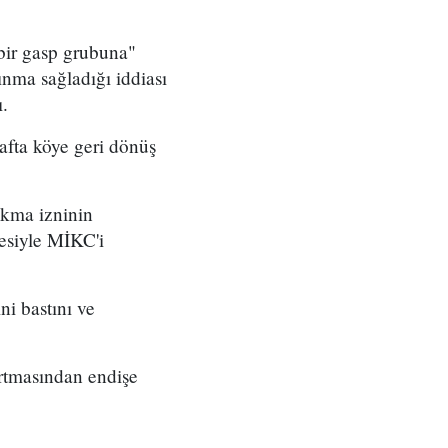
 bir gasp grubuna"
ınma sağladığı iddiası
.
afta köye geri dönüş
sokma izninin
esiyle MİKC'i
ni bastını ve
artmasından endişe