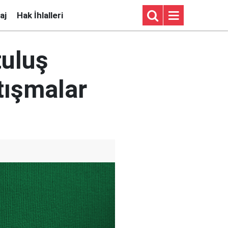
aj
Hak İhlalleri
tuluş
tışmalar