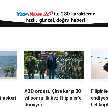
ABD ordusu Çin'e karşı 30
Filipinl
i askeri
yıl sonra ilk kez Filipinler'e
endişes
dönüyor
helikopt