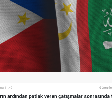
ma 11:40
Güncell
arın ardından patlak veren çatışmalar sonrasında 