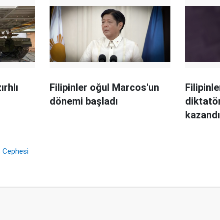
ırhlı
Filipinler oğul Marcos'un
Filipinl
dönemi başladı
diktatö
kazand
ş Cephesi