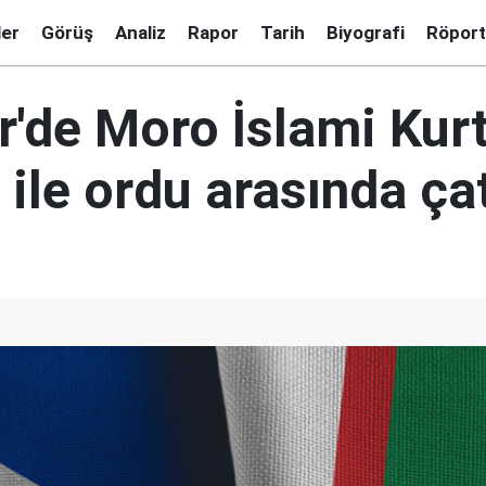
ler
Görüş
Analiz
Rapor
Tarih
Biyografi
Röport
er'de Moro İslami Kur
 ile ordu arasında ça