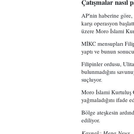
Çatışmalar nasıl p
AP'nin haberine göre, 
karşı operasyon başlat
üzere Moro İslami Kurt
MİKC mensupları Filip
yaptı ve bunun sonucund
Filipinler ordusu, Ulit
bulunmadığını savunuy
suçluyor.
Moro İslami Kurtuluş Ce
yağmaladığını ifade ed
Bölge ateşkesin ardınd
ediliyor.
Kaynak: Mepa News