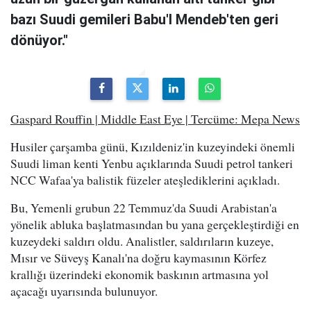
bazı Suudi gemileri Babu'l Mendeb'ten geri
dönüyor."
Gaspard Rouffin | Middle East Eye | Tercüme: Mepa News
Husiler çarşamba günü, Kızıldeniz'in kuzeyindeki önemli
Suudi liman kenti Yenbu açıklarında Suudi petrol tankeri
NCC Wafaa'ya balistik füzeler ateşlediklerini açıkladı.
Bu, Yemenli grubun 22 Temmuz'da Suudi Arabistan'a
yönelik abluka başlatmasından bu yana gerçekleştirdiği en
kuzeydeki saldırı oldu. Analistler, saldırıların kuzeye,
Mısır ve Süveyş Kanalı'na doğru kaymasının Körfez
krallığı üzerindeki ekonomik baskının artmasına yol
açacağı uyarısında bulunuyor.