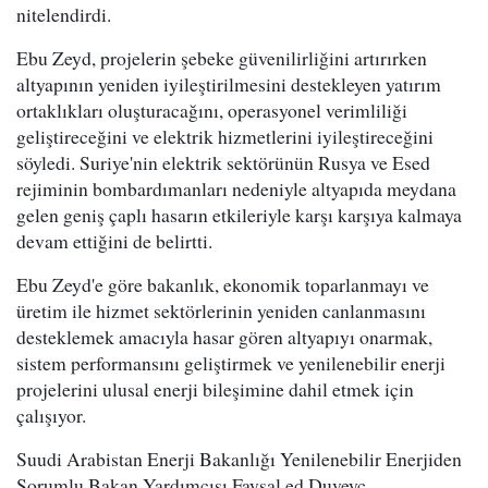
nitelendirdi.
Ebu Zeyd, projelerin şebeke güvenilirliğini artırırken
altyapının yeniden iyileştirilmesini destekleyen yatırım
ortaklıkları oluşturacağını, operasyonel verimliliği
geliştireceğini ve elektrik hizmetlerini iyileştireceğini
söyledi. Suriye'nin elektrik sektörünün Rusya ve Esed
rejiminin bombardımanları nedeniyle altyapıda meydana
gelen geniş çaplı hasarın etkileriyle karşı karşıya kalmaya
devam ettiğini de belirtti.
Ebu Zeyd'e göre bakanlık, ekonomik toparlanmayı ve
üretim ile hizmet sektörlerinin yeniden canlanmasını
desteklemek amacıyla hasar gören altyapıyı onarmak,
sistem performansını geliştirmek ve yenilenebilir enerji
projelerini ulusal enerji bileşimine dahil etmek için
çalışıyor.
Suudi Arabistan Enerji Bakanlığı Yenilenebilir Enerjiden
Sorumlu Bakan Yardımcısı Faysal ed Duveyc,