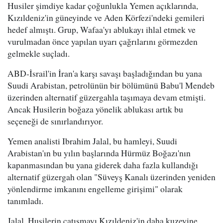
Husiler şimdiye kadar çoğunlukla Yemen açıklarında,
Kızıldeniz'in güneyinde ve Aden Körfezi'ndeki gemileri
hedef almıştı. Grup, Wafaa'yı ablukayı ihlal etmek ve
vurulmadan önce yapılan uyarı çağrılarını görmezden
gelmekle suçladı.
ABD-İsrail'in İran'a karşı savaşı başladığından bu yana
Suudi Arabistan, petrolünün bir bölümünü Babu'l Mendeb
üzerinden alternatif güzergahla taşımaya devam etmişti.
Ancak Husilerin boğaza yönelik ablukası artık bu
seçeneği de sınırlandırıyor.
Yemen analisti Ibrahim Jalal, bu hamleyi, Suudi
Arabistan'ın bu yılın başlarında Hürmüz Boğazı'nın
kapanmasından bu yana giderek daha fazla kullandığı
alternatif güzergah olan "Süveyş Kanalı üzerinden yeniden
yönlendirme imkanını engelleme girişimi" olarak
tanımladı.
Jalal, Husilerin çatışmayı Kızıldeniz'in daha kuzeyine