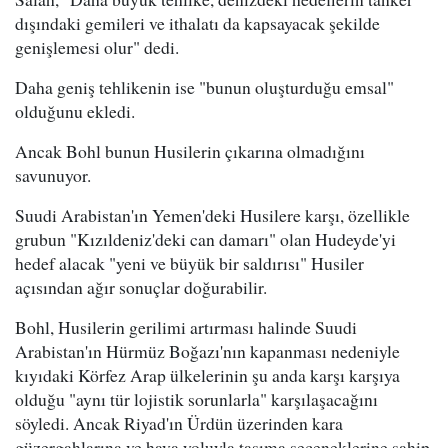
dışındaki gemileri ve ithalatı da kapsayacak şekilde
genişlemesi olur" dedi.
Daha geniş tehlikenin ise "bunun oluşturduğu emsal"
olduğunu ekledi.
Ancak Bohl bunun Husilerin çıkarına olmadığını
savunuyor.
Suudi Arabistan'ın Yemen'deki Husilere karşı, özellikle
grubun "Kızıldeniz'deki can damarı" olan Hudeyde'yi
hedef alacak "yeni ve büyük bir saldırısı" Husiler
açısından ağır sonuçlar doğurabilir.
Bohl, Husilerin gerilimi artırması halinde Suudi
Arabistan'ın Hürmüz Boğazı'nın kapanması nedeniyle
kıyıdaki Körfez Arap ülkelerinin şu anda karşı karşıya
olduğu "aynı tür lojistik sorunlarla" karşılaşacağını
söyledi. Ancak Riyad'ın Ürdün üzerinden kara
güzergahlarına ve hava yoluyla taşıma seçeneklerine sahip