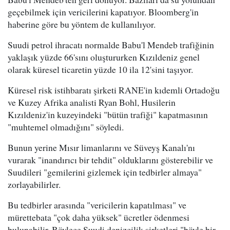
geçebilmek için vericilerini kapatıyor. Bloomberg'in
haberine göre bu yöntem de kullanılıyor.
Suudi petrol ihracatı normalde Babu'l Mendeb trafiğinin
yaklaşık yüzde 66'sını oluştururken Kızıldeniz genel
olarak küresel ticaretin yüzde 10 ila 12'sini taşıyor.
Küresel risk istihbaratı şirketi RANE'in kıdemli Ortadoğu
ve Kuzey Afrika analisti Ryan Bohl, Husilerin
Kızıldeniz'in kuzeyindeki "bütün trafiği" kapatmasının
"muhtemel olmadığını" söyledi.
Bunun yerine Mısır limanlarını ve Süveyş Kanalı'nı
vurarak "inandırıcı bir tehdit" olduklarını gösterebilir ve
Suudileri "gemilerini gizlemek için tedbirler almaya"
zorlayabilirler.
Bu tedbirler arasında "vericilerin kapatılması" ve
mürettebata "çok daha yüksek" ücretler ödenmesi
bulunabilir. Böylece Suudi denizcilik şirketleri "böyle bir