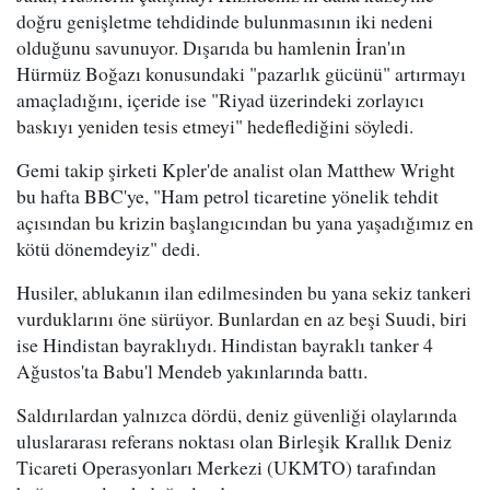
doğru genişletme tehdidinde bulunmasının iki nedeni
olduğunu savunuyor. Dışarıda bu hamlenin İran'ın
Hürmüz Boğazı konusundaki "pazarlık gücünü" artırmayı
amaçladığını, içeride ise "Riyad üzerindeki zorlayıcı
baskıyı yeniden tesis etmeyi" hedeflediğini söyledi.
Gemi takip şirketi Kpler'de analist olan Matthew Wright
bu hafta BBC'ye, "Ham petrol ticaretine yönelik tehdit
açısından bu krizin başlangıcından bu yana yaşadığımız en
kötü dönemdeyiz" dedi.
Husiler, ablukanın ilan edilmesinden bu yana sekiz tankeri
vurduklarını öne sürüyor. Bunlardan en az beşi Suudi, biri
ise Hindistan bayraklıydı. Hindistan bayraklı tanker 4
Ağustos'ta Babu'l Mendeb yakınlarında battı.
Saldırılardan yalnızca dördü, deniz güvenliği olaylarında
uluslararası referans noktası olan Birleşik Krallık Deniz
Ticareti Operasyonları Merkezi (UKMTO) tarafından