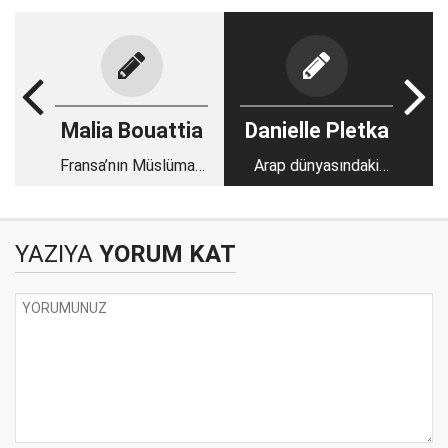
Malia Bouattia
Danielle Pletka
Fransa’nın Müslüman
Arap dünyasındaki
kadınlara karşı savaşı
halk öfkesi IŞİD’e
devam ediyor
tekrar bir fırsat alanı
oluşturuyor
YAZIYA
YORUM KAT