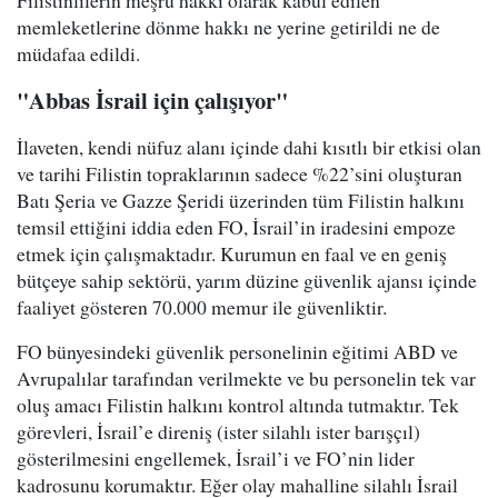
Filistinlilerin meşru hakkı olarak kabul edilen
memleketlerine dönme hakkı ne yerine getirildi ne de
müdafaa edildi.
"Abbas İsrail için çalışıyor"
İlaveten, kendi nüfuz alanı içinde dahi kısıtlı bir etkisi olan
ve tarihi Filistin topraklarının sadece %22’sini oluşturan
Batı Şeria ve Gazze Şeridi üzerinden tüm Filistin halkını
temsil ettiğini iddia eden FO, İsrail’in iradesini empoze
etmek için çalışmaktadır. Kurumun en faal ve en geniş
bütçeye sahip sektörü, yarım düzine güvenlik ajansı içinde
faaliyet gösteren 70.000 memur ile güvenliktir.
FO bünyesindeki güvenlik personelinin eğitimi ABD ve
Avrupalılar tarafından verilmekte ve bu personelin tek var
oluş amacı Filistin halkını kontrol altında tutmaktır. Tek
görevleri, İsrail’e direniş (ister silahlı ister barışçıl)
gösterilmesini engellemek, İsrail’i ve FO’nin lider
kadrosunu korumaktır. Eğer olay mahalline silahlı İsrail