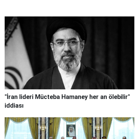
"İran lideri Mücteba Hamaney her an ölebilir"
iddiası