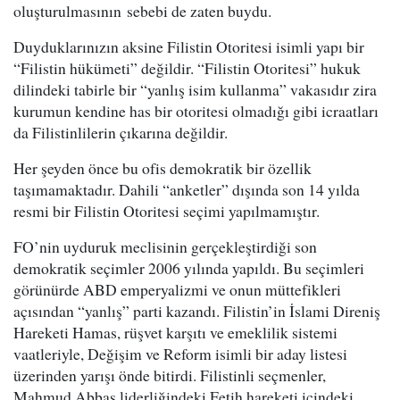
oluşturulmasının sebebi de zaten buydu.
Duyduklarınızın aksine Filistin Otoritesi isimli yapı bir
“Filistin hükümeti” değildir. “Filistin Otoritesi” hukuk
dilindeki tabirle bir “yanlış isim kullanma” vakasıdır zira
kurumun kendine has bir otoritesi olmadığı gibi icraatları
da Filistinlilerin çıkarına değildir.
Her şeyden önce bu ofis demokratik bir özellik
taşımamaktadır. Dahili “anketler” dışında son 14 yılda
resmi bir Filistin Otoritesi seçimi yapılmamıştır.
FO’nin uyduruk meclisinin gerçekleştirdiği son
demokratik seçimler 2006 yılında yapıldı. Bu seçimleri
görünürde ABD emperyalizmi ve onun müttefikleri
açısından “yanlış” parti kazandı. Filistin’in İslami Direniş
Hareketi Hamas, rüşvet karşıtı ve emeklilik sistemi
vaatleriyle, Değişim ve Reform isimli bir aday listesi
üzerinden yarışı önde bitirdi. Filistinli seçmenler,
Mahmud Abbas liderliğindeki Fetih hareketi içindeki