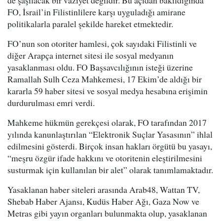
de şaşılacak bir vaziyet değildir. Bu açıdan bakıldığında
FO, İsrail’in Filistinlilere karşı uyguladığı amirane
politikalarla paralel şekilde hareket etmektedir.
FO’nun son otoriter hamlesi, çok sayıdaki Filistinli ve
diğer Arapça internet sitesi ile sosyal medyanın
yasaklanması oldu. FO Başsavcılığının isteği üzerine
Ramallah Sulh Ceza Mahkemesi, 17 Ekim’de aldığı bir
kararla 59 haber sitesi ve sosyal medya hesabına erişimin
durdurulması emri verdi.
Mahkeme hükmün gerekçesi olarak, FO tarafından 2017
yılında kanunlaştırılan “Elektronik Suçlar Yasasının” ihlal
edilmesini gösterdi. Birçok insan hakları örgütü bu yasayı,
“meşru özgür ifade hakkını ve otoritenin eleştirilmesini
susturmak için kullanılan bir alet” olarak tanımlamaktadır.
Yasaklanan haber siteleri arasında Arab48, Wattan TV,
Shebab Haber Ajansı, Kudüs Haber Ağı, Gaza Now ve
Metras gibi yayın organları bulunmakta olup, yasaklanan