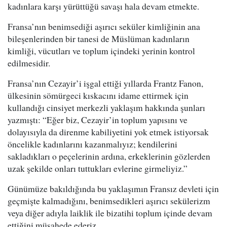
kadınlara karşı yürüttüğü savaşı hala devam etmekte.
Fransa’nın benimsediği aşırıcı seküler kimliğinin ana
bileşenlerinden bir tanesi de Müslüman kadınların
kimliği, vücutları ve toplum içindeki yerinin kontrol
edilmesidir.
Fransa’nın Cezayir’i işgal ettiği yıllarda Frantz Fanon,
ülkesinin sömürgeci kıskacını idame ettirmek için
kullandığı cinsiyet merkezli yaklaşım hakkında şunları
yazmıştı: “Eğer biz, Cezayir’in toplum yapısını ve
dolayısıyla da direnme kabiliyetini yok etmek istiyorsak
öncelikle kadınlarını kazanmalıyız; kendilerini
sakladıkları o peçelerinin ardına, erkeklerinin gözlerden
uzak şekilde onları tuttukları evlerine girmeliyiz.”
Günümüze bakıldığında bu yaklaşımın Fransız devleti için
geçmişte kalmadığını, benimsedikleri aşırıcı sekülerizm
veya diğer adıyla laiklik ile bizatihi toplum içinde devam
ettiğini müşahede ederiz.