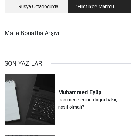
Rusya Ortadoğu’daki
"Filistin'de Mahmud
başarısının bir kısmını
Abbas rejimi İsrail'in
Trump’a borçlu
kirli işlerini yürütüyor"
Malia Bouattia Arşivi
SON YAZILAR
Muhammed
Eyüp
İran meselesine doğru bakış
nasıl olmalı?