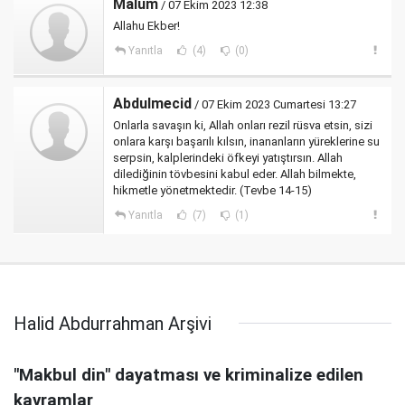
Malum
/ 07 Ekim 2023 12:38
Allahu Ekber!
Yanıtla
(4)
(0)
Abdulmecid
/ 07 Ekim 2023 Cumartesi 13:27
Onlarla savaşın ki, Allah onları rezil rüsva etsin, sizi
onlara karşı başarılı kılsın, inananların yüreklerine su
serpsin, kalplerindeki öfkeyi yatıştırsın. Allah
dilediğinin tövbesini kabul eder. Allah bilmekte,
hikmetle yönetmektedir. (Tevbe 14-15)
Yanıtla
(7)
(1)
Halid Abdurrahman Arşivi
"Makbul din" dayatması ve kriminalize edilen
kavramlar