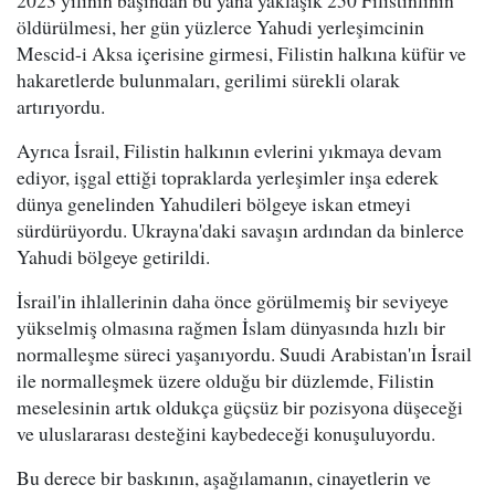
2023 yılının başından bu yana yaklaşık 250 Filistinlinin
öldürülmesi, her gün yüzlerce Yahudi yerleşimcinin
Mescid-i Aksa içerisine girmesi, Filistin halkına küfür ve
hakaretlerde bulunmaları, gerilimi sürekli olarak
artırıyordu.
Ayrıca İsrail, Filistin halkının evlerini yıkmaya devam
ediyor, işgal ettiği topraklarda yerleşimler inşa ederek
dünya genelinden Yahudileri bölgeye iskan etmeyi
sürdürüyordu. Ukrayna'daki savaşın ardından da binlerce
Yahudi bölgeye getirildi.
İsrail'in ihlallerinin daha önce görülmemiş bir seviyeye
yükselmiş olmasına rağmen İslam dünyasında hızlı bir
normalleşme süreci yaşanıyordu. Suudi Arabistan'ın İsrail
ile normalleşmek üzere olduğu bir düzlemde, Filistin
meselesinin artık oldukça güçsüz bir pozisyona düşeceği
ve uluslararası desteğini kaybedeceği konuşuluyordu.
Bu derece bir baskının, aşağılamanın, cinayetlerin ve