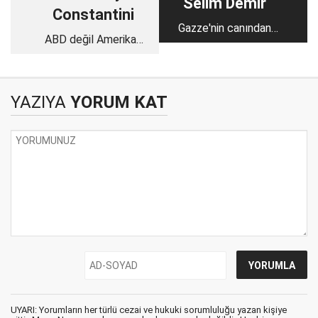
Selim Demir
Constantini
Gazze'nin canından
ABD değil Amerikan
başka kaybedeceği
hegemonyası çöküyor
ne kaldı?
YAZIYA
YORUM KAT
UYARI: Yorumların her türlü cezai ve hukuki sorumluluğu yazan kişiye