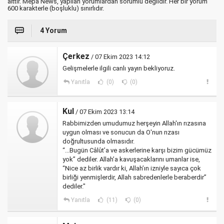
aittir. Mepa News, yapılan yorumlardan sorumlu değildir. Her bir yorum
600 karakterle (boşluklu) sınırlıdır.
4 Yorum
Çerkez
/ 07 Ekim 2023 14:12
Gelişmelerle ilgili canlı yayın bekliyoruz.
Yanıtla
(0)
(0)
Kul
/ 07 Ekim 2023 13:14
Rabbimizden umudumuz herşeyin Allah'ın rızasına
uygun olması ve sonucun da O'nun rızası
doğrultusunda olmasıdır.
“...Bugün Câlût’a ve askerlerine karşı bizim gücümüz
yok” dediler. Allah’a kavuşacaklarını umanlar ise,
“Nice az birlik vardır ki, Allah’ın izniyle sayıca çok
birliği yenmişlerdir, Allah sabredenlerle beraberdir”
dediler."
Yanıtla
(11)
(0)