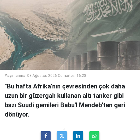
Yayınlanma:
08 Ağustos 2026 Cumartesi 16:28
"Bu hafta Afrika'nın çevresinden çok daha
uzun bir güzergah kullanan altı tanker gibi
bazı Suudi gemileri Babu'l Mendeb'ten geri
dönüyor."