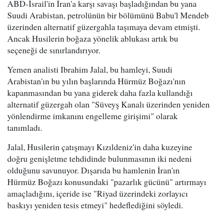
ABD-İsrail'in İran'a karşı savaşı başladığından bu yana
Suudi Arabistan, petrolünün bir bölümünü Babu'l Mendeb
üzerinden alternatif güzergahla taşımaya devam etmişti.
Ancak Husilerin boğaza yönelik ablukası artık bu
seçeneği de sınırlandırıyor.
Yemen analisti Ibrahim Jalal, bu hamleyi, Suudi
Arabistan'ın bu yılın başlarında Hürmüz Boğazı'nın
kapanmasından bu yana giderek daha fazla kullandığı
alternatif güzergah olan "Süveyş Kanalı üzerinden yeniden
yönlendirme imkanını engelleme girişimi" olarak
tanımladı.
Jalal, Husilerin çatışmayı Kızıldeniz'in daha kuzeyine
doğru genişletme tehdidinde bulunmasının iki nedeni
olduğunu savunuyor. Dışarıda bu hamlenin İran'ın
Hürmüz Boğazı konusundaki "pazarlık gücünü" artırmayı
amaçladığını, içeride ise "Riyad üzerindeki zorlayıcı
baskıyı yeniden tesis etmeyi" hedeflediğini söyledi.