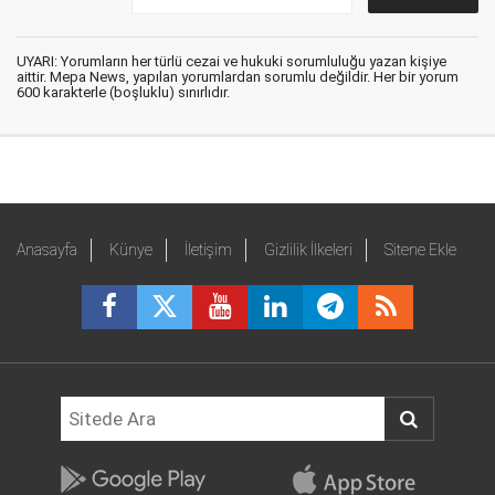
UYARI: Yorumların her türlü cezai ve hukuki sorumluluğu yazan kişiye
aittir. Mepa News, yapılan yorumlardan sorumlu değildir. Her bir yorum
600 karakterle (boşluklu) sınırlıdır.
Anasayfa
Künye
İletişim
Gizlilik İlkeleri
Sitene Ekle