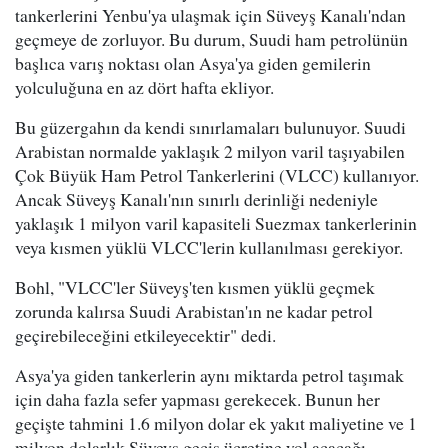
tankerlerini Yenbu'ya ulaşmak için Süveyş Kanalı'ndan
geçmeye de zorluyor. Bu durum, Suudi ham petrolünün
başlıca varış noktası olan Asya'ya giden gemilerin
yolculuğuna en az dört hafta ekliyor.
Bu güzergahın da kendi sınırlamaları bulunuyor. Suudi
Arabistan normalde yaklaşık 2 milyon varil taşıyabilen
Çok Büyük Ham Petrol Tankerlerini (VLCC) kullanıyor.
Ancak Süveyş Kanalı'nın sınırlı derinliği nedeniyle
yaklaşık 1 milyon varil kapasiteli Suezmax tankerlerinin
veya kısmen yüklü VLCC'lerin kullanılması gerekiyor.
Bohl, "VLCC'ler Süveyş'ten kısmen yüklü geçmek
zorunda kalırsa Suudi Arabistan'ın ne kadar petrol
geçirebileceğini etkileyecektir" dedi.
Asya'ya giden tankerlerin aynı miktarda petrol taşımak
için daha fazla sefer yapması gerekecek. Bunun her
geçişte tahmini 1.6 milyon dolar ek yakıt maliyetine ve 1
milyon dolarlık Süveyş geçiş ücretine yol açacağı