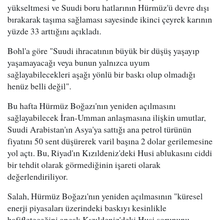
yükseltmesi ve Suudi boru hatlarının Hürmüz'ü devre dışı
bırakarak taşıma sağlaması sayesinde ikinci çeyrek karının
yüzde 33 arttığını açıkladı.
Bohl'a göre "Suudi ihracatının büyük bir düşüş yaşayıp
yaşamayacağı veya bunun yalnızca uyum
sağlayabilecekleri aşağı yönlü bir baskı olup olmadığı
henüz belli değil".
Bu hafta Hürmüz Boğazı'nın yeniden açılmasını
sağlayabilecek İran-Umman anlaşmasına ilişkin umutlar,
Suudi Arabistan'ın Asya'ya sattığı ana petrol türünün
fiyatını 50 sent düşürerek varil başına 2 dolar gerilemesine
yol açtı. Bu, Riyad'ın Kızıldeniz'deki Husi ablukasını ciddi
bir tehdit olarak görmediğinin işareti olarak
değerlendiriliyor.
Salah, Hürmüz Boğazı'nın yeniden açılmasının "küresel
enerji piyasaları üzerindeki baskıyı kesinlikle
hafifleteceğini ancak Kızıldeniz'deki Husi sorununu