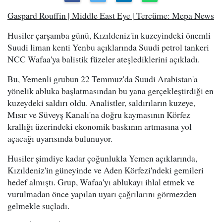
Gaspard Rouffin | Middle East Eye | Tercüme: Mepa News
Husiler çarşamba günü, Kızıldeniz'in kuzeyindeki önemli
Suudi liman kenti Yenbu açıklarında Suudi petrol tankeri
NCC Wafaa'ya balistik füzeler ateşlediklerini açıkladı.
Bu, Yemenli grubun 22 Temmuz'da Suudi Arabistan'a
yönelik abluka başlatmasından bu yana gerçekleştirdiği en
kuzeydeki saldırı oldu. Analistler, saldırıların kuzeye,
Mısır ve Süveyş Kanalı'na doğru kaymasının Körfez
krallığı üzerindeki ekonomik baskının artmasına yol
açacağı uyarısında bulunuyor.
Husiler şimdiye kadar çoğunlukla Yemen açıklarında,
Kızıldeniz'in güneyinde ve Aden Körfezi'ndeki gemileri
hedef almıştı. Grup, Wafaa'yı ablukayı ihlal etmek ve
vurulmadan önce yapılan uyarı çağrılarını görmezden
gelmekle suçladı.