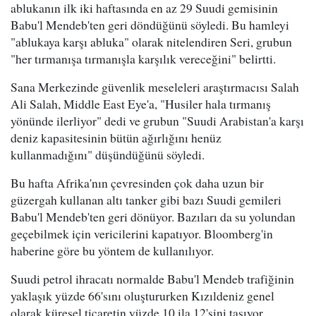
ablukanın ilk iki haftasında en az 29 Suudi gemisinin
Babu'l Mendeb'ten geri döndüğünü söyledi. Bu hamleyi
"ablukaya karşı abluka" olarak nitelendiren Seri, grubun
"her tırmanışa tırmanışla karşılık vereceğini" belirtti.
Sana Merkezinde güvenlik meseleleri araştırmacısı Salah
Ali Salah, Middle East Eye'a, "Husiler hala tırmanış
yönünde ilerliyor" dedi ve grubun "Suudi Arabistan'a karşı
deniz kapasitesinin bütün ağırlığını henüz
kullanmadığını" düşündüğünü söyledi.
Bu hafta Afrika'nın çevresinden çok daha uzun bir
güzergah kullanan altı tanker gibi bazı Suudi gemileri
Babu'l Mendeb'ten geri dönüyor. Bazıları da su yolundan
geçebilmek için vericilerini kapatıyor. Bloomberg'in
haberine göre bu yöntem de kullanılıyor.
Suudi petrol ihracatı normalde Babu'l Mendeb trafiğinin
yaklaşık yüzde 66'sını oluştururken Kızıldeniz genel
olarak küresel ticaretin yüzde 10 ila 12'sini taşıyor.