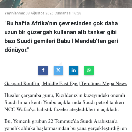
Yayınlanma:
08 Ağustos 2026 Cumartesi 16:28
"Bu hafta Afrika'nın çevresinden çok daha
uzun bir güzergah kullanan altı tanker gibi
bazı Suudi gemileri Babu'l Mendeb'ten geri
dönüyor."
Gaspard Rouffin | Middle East Eye | Tercüme: Mepa News
Husiler çarşamba günü, Kızıldeniz'in kuzeyindeki önemli
Suudi liman kenti Yenbu açıklarında Suudi petrol tankeri
NCC Wafaa'ya balistik füzeler ateşlediklerini açıkladı.
Bu, Yemenli grubun 22 Temmuz'da Suudi Arabistan'a
yönelik abluka başlatmasından bu yana gerçekleştirdiği en