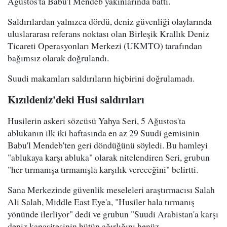
Ağustos'ta Babu'l Mendeb yakınlarında battı.
Saldırılardan yalnızca dördü, deniz güvenliği olaylarında
uluslararası referans noktası olan Birleşik Krallık Deniz
Ticareti Operasyonları Merkezi (UKMTO) tarafından
bağımsız olarak doğrulandı.
Suudi makamları saldırıların hiçbirini doğrulamadı.
Kızıldeniz'deki Husi saldırıları
Husilerin askeri sözcüsü Yahya Seri, 5 Ağustos'ta
ablukanın ilk iki haftasında en az 29 Suudi gemisinin
Babu'l Mendeb'ten geri döndüğünü söyledi. Bu hamleyi
"ablukaya karşı abluka" olarak nitelendiren Seri, grubun
"her tırmanışa tırmanışla karşılık vereceğini" belirtti.
Sana Merkezinde güvenlik meseleleri araştırmacısı Salah
Ali Salah, Middle East Eye'a, "Husiler hala tırmanış
yönünde ilerliyor" dedi ve grubun "Suudi Arabistan'a karşı
deniz kapasitesinin bütün ağırlığını henüz