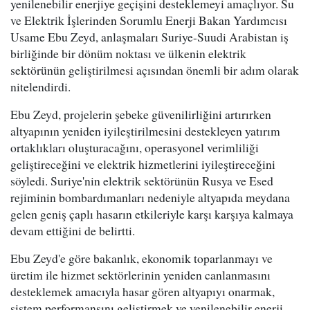
yenilenebilir enerjiye geçişini desteklemeyi amaçlıyor. Su
ve Elektrik İşlerinden Sorumlu Enerji Bakan Yardımcısı
Usame Ebu Zeyd, anlaşmaları Suriye-Suudi Arabistan iş
birliğinde bir dönüm noktası ve ülkenin elektrik
sektörünün geliştirilmesi açısından önemli bir adım olarak
nitelendirdi.
Ebu Zeyd, projelerin şebeke güvenilirliğini artırırken
altyapının yeniden iyileştirilmesini destekleyen yatırım
ortaklıkları oluşturacağını, operasyonel verimliliği
geliştireceğini ve elektrik hizmetlerini iyileştireceğini
söyledi. Suriye'nin elektrik sektörünün Rusya ve Esed
rejiminin bombardımanları nedeniyle altyapıda meydana
gelen geniş çaplı hasarın etkileriyle karşı karşıya kalmaya
devam ettiğini de belirtti.
Ebu Zeyd'e göre bakanlık, ekonomik toparlanmayı ve
üretim ile hizmet sektörlerinin yeniden canlanmasını
desteklemek amacıyla hasar gören altyapıyı onarmak,
sistem performansını geliştirmek ve yenilenebilir enerji