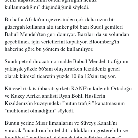
kullanmadığını" düşündüğünü söyledi.
Bu hafta Afrika'nın çevresinden çok daha uzun bir
güzergah kullanan altı tanker gibi bazı Suudi gemileri
Babu'l Mendeb'ten geri dönüyor. Bazıları da su yolundan
geçebilmek için vericilerini kapatıyor. Bloomberg'in
haberine göre bu yöntem de kullanılıyor.
Suudi petrol ihracatı normalde Babu'l Mendeb trafiğinin
yaklaşık yüzde 66'sını oluştururken Kızıldeniz genel
olarak küresel ticaretin yüzde 10 ila 12'sini taşıyor.
Küresel risk istihbaratı şirketi RANE'in kıdemli Ortadoğu
ve Kuzey Afrika analisti Ryan Bohl, Husilerin
Kızıldeniz'in kuzeyindeki "bütün trafiği" kapatmasının
"muhtemel olmadığını" söyledi.
Bunun yerine Mısır limanlarını ve Süveyş Kanalı'nı
vurarak "inandırıcı bir tehdit" olduklarını gösterebilir ve
Suudileri "gemilerini gizlemek için tedbirler almaya"