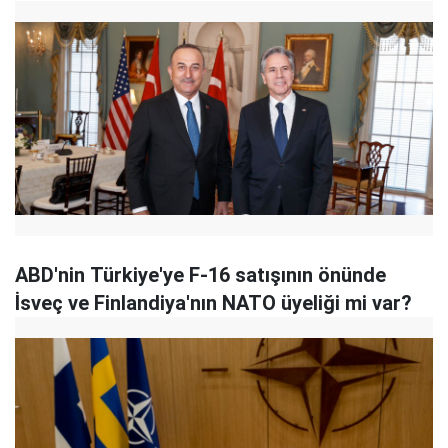
ABD'nin Türkiye'ye F-16 satışının önünde
İsveç ve Finlandiya'nın NATO üyeliği mi var?