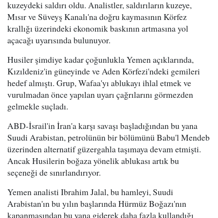
kuzeydeki saldırı oldu. Analistler, saldırıların kuzeye,
Mısır ve Süveyş Kanalı'na doğru kaymasının Körfez
krallığı üzerindeki ekonomik baskının artmasına yol
açacağı uyarısında bulunuyor.
Husiler şimdiye kadar çoğunlukla Yemen açıklarında,
Kızıldeniz'in güneyinde ve Aden Körfezi'ndeki gemileri
hedef almıştı. Grup, Wafaa'yı ablukayı ihlal etmek ve
vurulmadan önce yapılan uyarı çağrılarını görmezden
gelmekle suçladı.
ABD-İsrail'in İran'a karşı savaşı başladığından bu yana
Suudi Arabistan, petrolünün bir bölümünü Babu'l Mendeb
üzerinden alternatif güzergahla taşımaya devam etmişti.
Ancak Husilerin boğaza yönelik ablukası artık bu
seçeneği de sınırlandırıyor.
Yemen analisti Ibrahim Jalal, bu hamleyi, Suudi
Arabistan'ın bu yılın başlarında Hürmüz Boğazı'nın
kapanmasından bu yana giderek daha fazla kullandığı