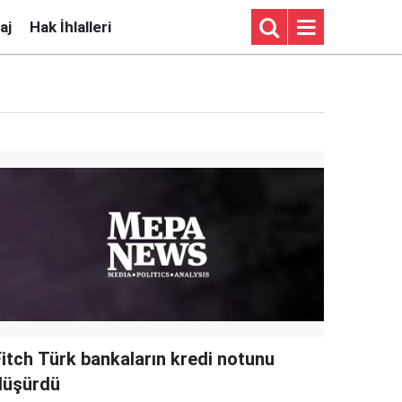
aj
Hak İhlalleri
Fitch Türk bankaların kredi notunu
düşürdü