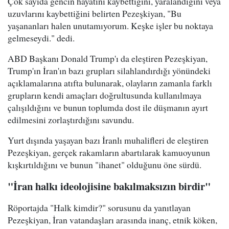
Çok sayıda gencin hayatını kaybettiğini, yaralandığını veya
uzuvlarını kaybettiğini belirten Pezeşkiyan, "Bu
yaşananları halen unutamıyorum. Keşke işler bu noktaya
gelmeseydi." dedi.
ABD Başkanı Donald Trump'ı da eleştiren Pezeşkiyan,
Trump'ın İran'ın bazı grupları silahlandırdığı yönündeki
açıklamalarına atıfta bulunarak, olayların zamanla farklı
grupların kendi amaçları doğrultusunda kullanılmaya
çalışıldığını ve bunun toplumda dost ile düşmanın ayırt
edilmesini zorlaştırdığını savundu.
Yurt dışında yaşayan bazı İranlı muhalifleri de eleştiren
Pezeşkiyan, gerçek rakamların abartılarak kamuoyunun
kışkırtıldığını ve bunun "ihanet" olduğunu öne sürdü.
"İran halkı ideolojisine bakılmaksızın birdir"
Röportajda "Halk kimdir?" sorusunu da yanıtlayan
Pezeşkiyan, İran vatandaşları arasında inanç, etnik köken,