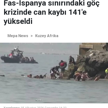
Fas-İspanya sınırındaki göç
krizinde can kaybı 141'e
yükseldi
Mepa News
>
Kuzey Afrika
Yayınlanma:
05 Ağustos 2026 Çarşamba 16:22