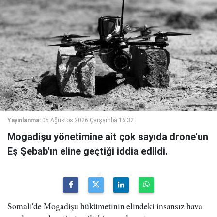
Yayınlanma:
05 Ağustos 2026 Çarşamba 16:32
Mogadişu yönetimine ait çok sayıda drone'un
Eş Şebab'ın eline geçtiği iddia edildi.
Somali'de Mogadişu hükümetinin elindeki insansız hava