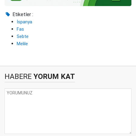
Etiketler :
İspanya
Fas
Sebte
Melile
HABERE
YORUM KAT