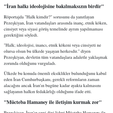
"İran halkı ideolojisine bakılmaksızın birdir"
Röportajda "Halk kimdir?" sorusunu da yanıtlayan
Pezeşkiyan, İran vatandaşları arasında inanç, etnik köken,
cinsiyet veya siyasi görüş temelinde ayrım yapılmaması
gerektiğini söyledi.
"Halk; ideolojisi, inancı, etnik kökeni veya cinsiyeti ne
olursa olsun bu ülkede yaşayan herkesdir." diyen
Pezeşkiyan, devletin tüm vatandaşlara adaletle yaklaşmak
zorunda olduğunu vurguladı.
Ülkede bu konuda önemli eksiklikler bulunduğunu kabul
eden İran Cumhurbaşkanı, gerekli reformların zaman
alacağını ancak İran'ın bugüne kadar ayakta kalmasını
sağlayanın halkın fedakârlığı olduğunu ifade etti.
"Mücteba Hamaney ile iletişim kurmak zor"
Pezeşkiyan, İran'ın yeni dini lideri Mücteba Hamaney ile