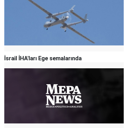
İsrail İHA'ları Ege semalarında