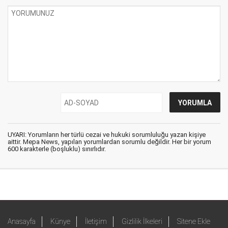
UYARI: Yorumların her türlü cezai ve hukuki sorumluluğu yazan kişiye
aittir. Mepa News, yapılan yorumlardan sorumlu değildir. Her bir yorum
600 karakterle (boşluklu) sınırlıdır.
Anasayfa
Künye
İletişim
Gizlilik İlkeleri
Sitene Ekle