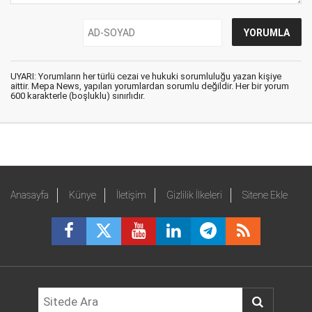
UYARI: Yorumların her türlü cezai ve hukuki sorumluluğu yazan kişiye
aittir. Mepa News, yapılan yorumlardan sorumlu değildir. Her bir yorum
600 karakterle (boşluklu) sınırlıdır.
Anasayfa
Künye
İletişim
Gizlilik İlkeleri
Sitene Ekle