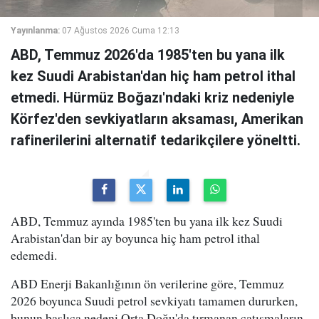
Yayınlanma:
07 Ağustos 2026 Cuma 12:13
ABD, Temmuz 2026'da 1985'ten bu yana ilk
kez Suudi Arabistan'dan hiç ham petrol ithal
etmedi. Hürmüz Boğazı'ndaki kriz nedeniyle
Körfez'den sevkiyatların aksaması, Amerikan
rafinerilerini alternatif tedarikçilere yöneltti.
ABD, Temmuz ayında 1985'ten bu yana ilk kez Suudi
Arabistan'dan bir ay boyunca hiç ham petrol ithal
edemedi.
ABD Enerji Bakanlığının ön verilerine göre, Temmuz
2026 boyunca Suudi petrol sevkiyatı tamamen dururken,
bunun başlıca nedeni Orta Doğu'da tırmanan çatışmaların