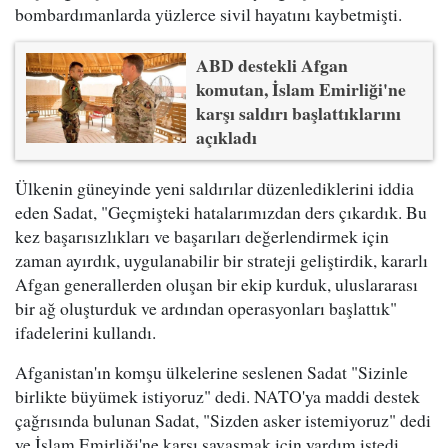
bombardımanlarda yüzlerce sivil hayatını kaybetmişti.
ABD destekli Afgan
komutan, İslam Emirliği'ne
karşı saldırı başlattıklarını
açıkladı
Ülkenin güneyinde yeni saldırılar düzenlediklerini iddia
eden Sadat, "Geçmişteki hatalarımızdan ders çıkardık. Bu
kez başarısızlıkları ve başarıları değerlendirmek için
zaman ayırdık, uygulanabilir bir strateji geliştirdik, kararlı
Afgan generallerden oluşan bir ekip kurduk, uluslararası
bir ağ oluşturduk ve ardından operasyonları başlattık"
ifadelerini kullandı.
Afganistan'ın komşu ülkelerine seslenen Sadat "Sizinle
birlikte büyümek istiyoruz" dedi. NATO'ya maddi destek
çağrısında bulunan Sadat, "Sizden asker istemiyoruz" dedi
ve İslam Emirliği'ne karşı savaşmak için yardım istedi.