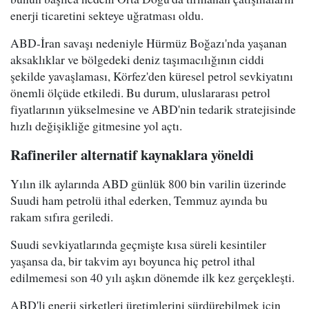
enerji ticaretini sekteye uğratması oldu.
ABD-İran savaşı nedeniyle Hürmüz Boğazı'nda yaşanan
aksaklıklar ve bölgedeki deniz taşımacılığının ciddi
şekilde yavaşlaması, Körfez'den küresel petrol sevkiyatını
önemli ölçüde etkiledi. Bu durum, uluslararası petrol
fiyatlarının yükselmesine ve ABD'nin tedarik stratejisinde
hızlı değişikliğe gitmesine yol açtı.
Rafineriler alternatif kaynaklara yöneldi
Yılın ilk aylarında ABD günlük 800 bin varilin üzerinde
Suudi ham petrolü ithal ederken, Temmuz ayında bu
rakam sıfıra geriledi.
Suudi sevkiyatlarında geçmişte kısa süreli kesintiler
yaşansa da, bir takvim ayı boyunca hiç petrol ithal
edilmemesi son 40 yılı aşkın dönemde ilk kez gerçekleşti.
ABD'li enerji şirketleri üretimlerini sürdürebilmek için