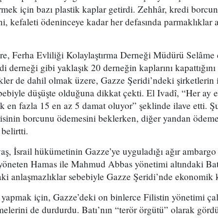
irmek için bazı plastik kaplar getirdi. Zehhâr, kredi borc
ni, kefaleti ödeninceye kadar her defasında parmaklıklar 
öre, Ferha Evliliği Kolaylaştırma Derneği Müdürü Selâme
i derneği gibi yaklaşık 20 derneğin kaplarını kapattığını 
kler de dahil olmak üzere, Gazze Şeridi’ndeki şirketlerin
bebiyle düşüşte olduğuna dikkat çekti. El Ivadî, “Her ay 
ak en fazla 15 en az 5 damat oluyor” şeklinde ilave etti. 
isinin borcunu ödemesini beklerken, diğer yandan ödeme
elirtti.
savaş, İsrail hükümetinin Gazze’ye uyguladığı ağır ambargo
 yöneten Hamas ile Mahmud Abbas yönetimi altındaki Batı
ndaki anlaşmazlıklar sebebiyle Gazze Şeridi’nde ekonomik kr
apmak için, Gazze’deki on binlerce Filistin yönetimi çalı
melerini de durdurdu. Batı’nın “terör örgütü” olarak gör