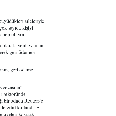
büyüdükleri aileleriyle
çok sayıda kişiyi
sebep oluyor.
 olarak, yeni evlenen
derek geri ödemesi
rının, geri ödeme
is cezasına”
er sektöründe
ı bir odada Reuters’e
adelerini kullandı. El
e üyeleri koşarak