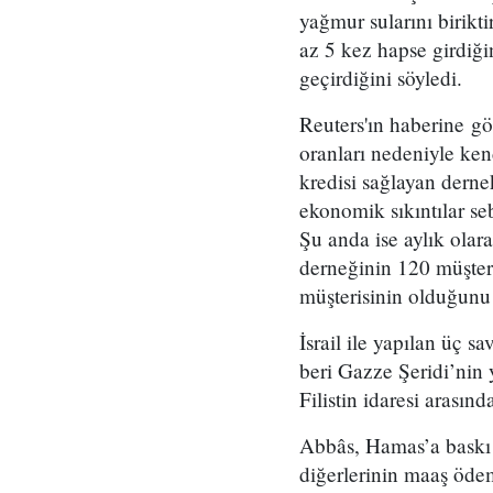
yağmur sularını birikt
az 5 kez hapse girdiği
geçirdiğini söyledi.
Reuters'ın haberine g
oranları nedeniyle kend
kredisi sağlayan derne
ekonomik sıkıntılar se
Şu anda ise aylık olar
derneğinin 120 müşter
müşterisinin olduğunu b
İsrail ile yapılan üç 
beri Gazze Şeridi’nin
Filistin idaresi arası
Abbâs, Hamas’a baskı y
diğerlerinin maaş öde