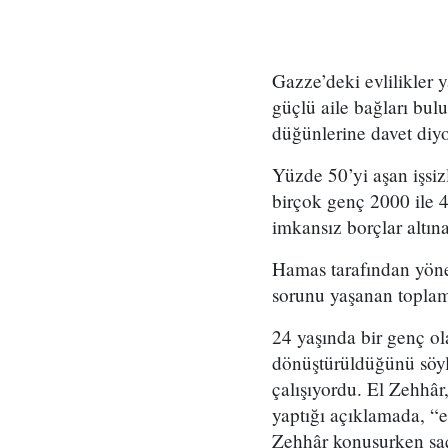
Gazze’deki evlilikler y
güçlü aile bağları bul
düğünlerine davet diyo
Yüzde 50’yi aşan işsi
birçok genç 2000 ile 4
imkansız borçlar altın
Hamas tarafından yönet
sorunu yaşanan toplam 
24 yaşında bir genç ol
dönüştürüldüğünü söyl
çalışıyordu. El Zehhâr
yaptığı açıklamada, “eş
Zehhâr konuşurken saç