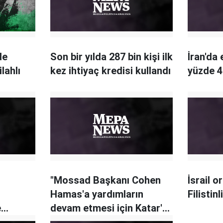
de
Son bir yılda 287 bin kişi ilk
İran'da
lahlı
kez ihtiyaç kredisi kullandı
yüzde 4
"Mossad Başkanı Cohen
İsrail 
Hamas'a yardımların
Filistin
e
devam etmesi için Katar'a
gitti"