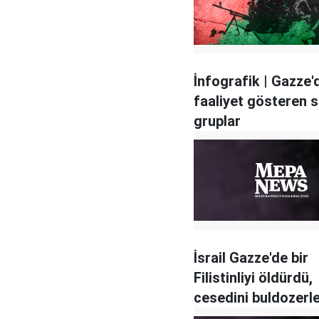
İnfografik | Gazze'
faaliyet gösteren si
gruplar
İsrail Gazze'de bir
Filistinliyi öldürdü,
cesedini buldozerl
sürükledi