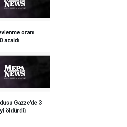
 evlenme oranı
0 azaldı
ordusu Gazze'de 3
liyi öldürdü