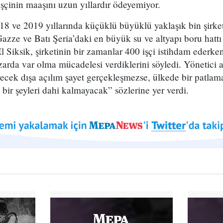
 işçinin maaşını uzun yıllardır ödeyemiyor.
18 ve 2019 yıllarında küçüklü büyüklü yaklaşık bin şirket
 Gazze ve Batı Şeria’daki en büyük su ve altyapı boru hattı 
iksik, şirketinin bir zamanlar 400 işçi istihdam ederken
azarda var olma mücadelesi verdiklerini söyledi. Yönetici
ecek dışa açılım şayet gerçekleşmezse, ülkede bir patlam
bir şeyleri dahi kalmayacak” sözlerine yer verdi.