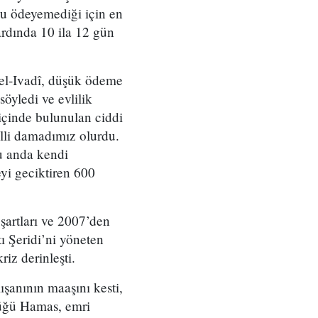
unu ödeyemediği için en
ardında 10 ila 12 gün
 el-Ivadî, düşük ödeme
söyledi ve evlilik
 içinde bulunulan ciddi
elli damadımız olurdu.
Şu anda kendi
yi geciktiren 600
 şartları ve 2007’den
 Şeridi’ni yöneten
iz derinleşti.
şanının maaşını kesti,
düğü Hamas, emri