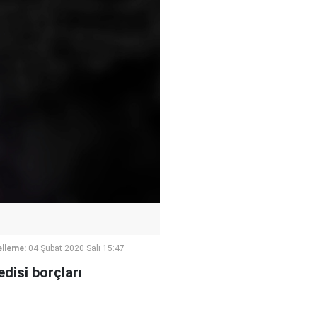
lleme:
04 Şubat 2020 Salı 15:47
edisi borçları