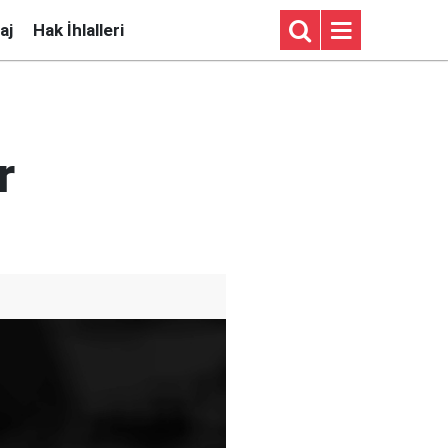
aj
Hak İhlalleri
r