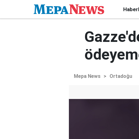
Haber
Gazze'de
ödeyeme
Mepa News
>
Ortadoğu