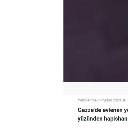
Yayınlanma:
04 Şubat 2020 Salı
Gazze’de evlenen yen
yüzünden hapishane