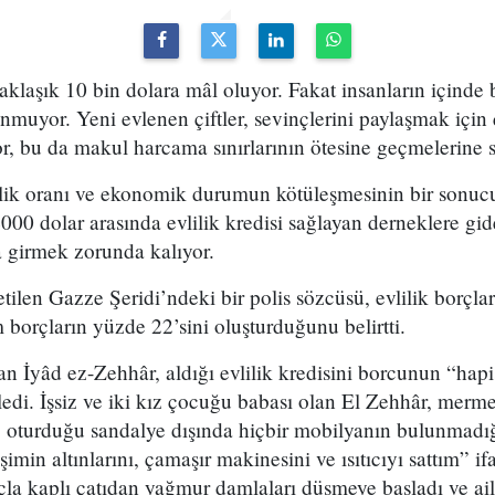
aklaşık 10 bin dolara mâl oluyor. Fakat insanların içinde 
unmuyor. Yeni evlenen çiftler, sevinçlerini paylaşmak için 
r, bu da makul harcama sınırlarının ötesine geçmelerine 
zlik oranı ve ekonomik durumun kötüleşmesinin bir sonucu
000 dolar arasında evlilik kredisi sağlayan derneklere gi
a girmek zorunda kalıyor.
ilen Gazze Şeridi’ndeki bir polis sözcüsü, evlilik borçla
borçların yüzde 22’sini oluşturduğunu belirtti.
an İyâd ez-Zehhâr, aldığı evlilik kredisini borcunun “hap
edi. İşsiz ve iki kız çocuğu babası olan El Zehhâr, merm
, oturduğu sandalye dışında hiçbir mobilyanın bulunmadığ
imin altınlarını, çamaşır makinesini ve ısıtıcıyı sattım” if
la kaplı çatıdan yağmur damlaları düşmeye başladı ve ail