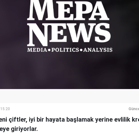
 15:20
Günce
i çiftler, iyi bir hayata başlamak yerine evlilik kr
ye giriyorlar.