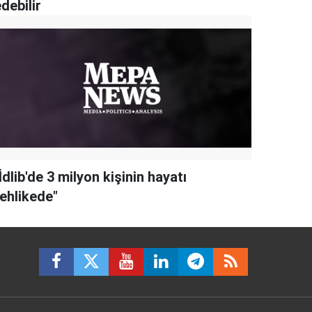
debilir
İdlib'de 3 milyon kişinin hayatı
tehlikede"