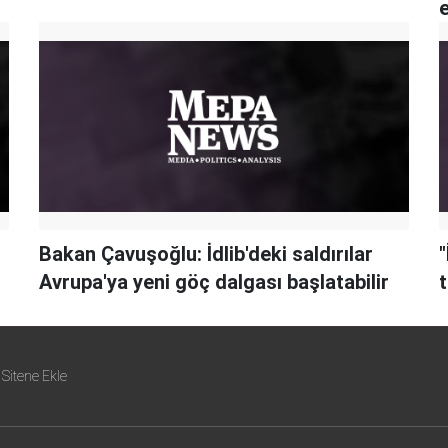
e
Bakan Çavuşoğlu: İdlib'deki saldırılar
"
Avrupa'ya yeni göç dalgası başlatabilir
Sitene Ekle