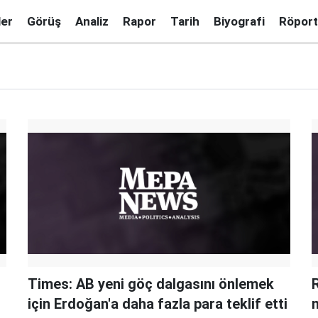
ler
Görüş
Analiz
Rapor
Tarih
Biyografi
Röport
Times: AB yeni göç dalgasını önlemek
R
için Erdoğan'a daha fazla para teklif etti
m