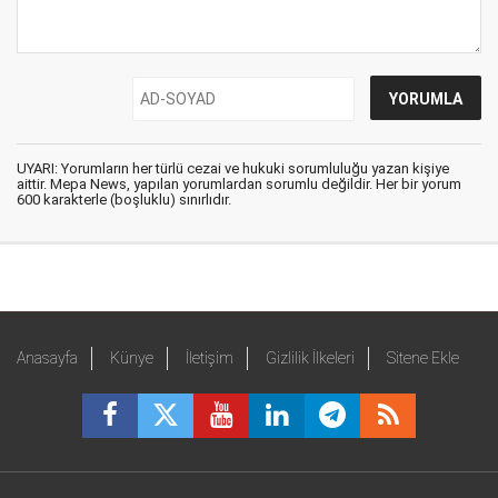
UYARI: Yorumların her türlü cezai ve hukuki sorumluluğu yazan kişiye
aittir. Mepa News, yapılan yorumlardan sorumlu değildir. Her bir yorum
600 karakterle (boşluklu) sınırlıdır.
Anasayfa
Künye
İletişim
Gizlilik İlkeleri
Sitene Ekle