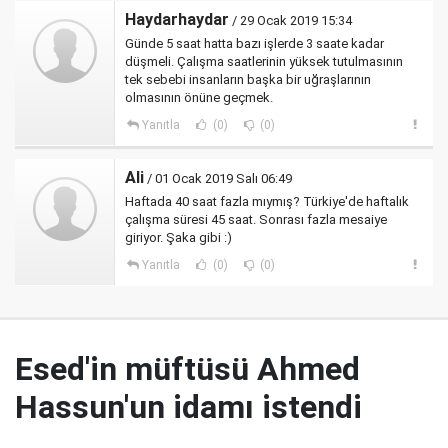
Haydarhaydar
/ 29 Ocak 2019 15:34
Günde 5 saat hatta bazı işlerde 3 saate kadar
düşmeli. Çalışma saatlerinin yüksek tutulmasının
tek sebebi insanların başka bir uğraşlarının
olmasının önüne geçmek.
Yanıtla
(0)
(0)
Ali
/ 01 Ocak 2019 Salı 06:49
Haftada 40 saat fazla mıymış? Türkiye'de haftalık
çalışma süresi 45 saat. Sonrası fazla mesaiye
giriyor. Şaka gibi :)
Yanıtla
(0)
(0)
Esed'in müftüsü Ahmed
Hassun'un idamı istendi