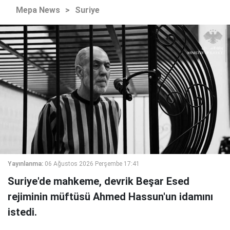
Mepa News
>
Suriye
Yayınlanma:
06 Ağustos 2026 Perşembe 17:41
Suriye'de mahkeme, devrik Beşar Esed
rejiminin müftüsü Ahmed Hassun'un idamını
istedi.