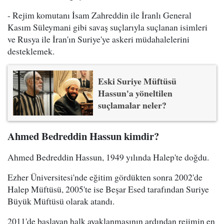
- Rejim komutanı İsam Zahreddin ile İranlı General
Kasım Süleymani gibi savaş suçlarıyla suçlanan isimleri
ve Rusya ile İran'ın Suriye'ye askeri müdahalelerini
desteklemek.
Eski Suriye Müftüsü
Hassun'a yöneltilen
suçlamalar neler?
Ahmed Bedreddin Hassun kimdir?
Ahmed Bedreddin Hassun, 1949 yılında Halep'te doğdu.
Ezher Üniversitesi'nde eğitim gördükten sonra 2002'de
Halep Müftüsü, 2005'te ise Beşar Esed tarafından Suriye
Büyük Müftüsü olarak atandı.
2011'de başlayan halk ayaklanmasının ardından rejimin en