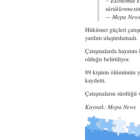
⏤ Ekonomik kri
sürüklenmesin
— Mepa News
Hükümet güçleri çatışm
yardım ulaştırılamadı.
Çatışmalarda hayatını 
olduğu belirtiliyor.
89 kişinin ölümünün ya
kaydetti.
Çatışmaların sürdüğü v
Kaynak: Mepa News