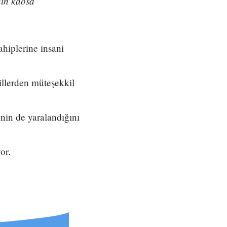
nin kaosa
hiplerine insani
illerden müteşekkil
inin de yaralandığını
or.