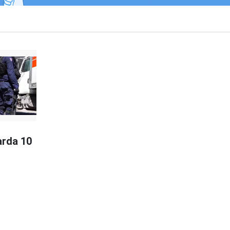
arda 10
ü