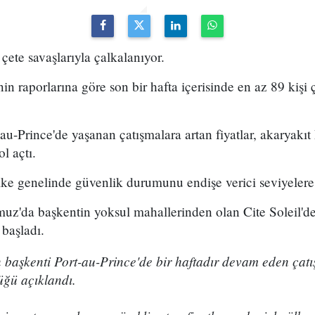
 çete savaşlarıyla çalkalanıyor.
nin raporlarına göre son bir hafta içerisinde en az 89 kişi
u-Prince'de yaşanan çatışmalara artan fiyatlar, akaryakıt k
l açtı.
lke genelinde güvenlik durumunu endişe verici seviyelere
z'da başkentin yoksul mahallerinden olan Cite Soleil'de 
 başladı.
n başkenti Port-au-Prince'de bir haftadır devam eden çat
üğü açıklandı.