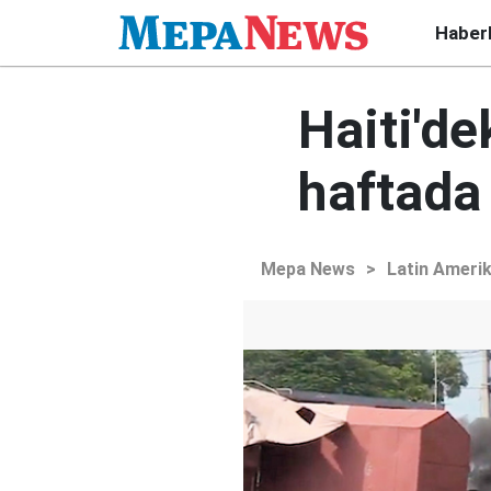
Haber
Haiti'de
haftada 
Mepa News
>
Latin Ameri