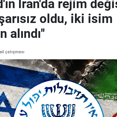
ın İran'da rejim deği
şarısız oldu, iki isim
 alındı"
ail çatışması