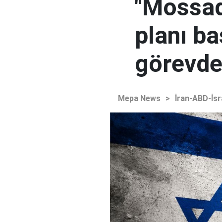
"Mossad'
planı ba
görevden
Mepa News
>
İran-ABD-İsr