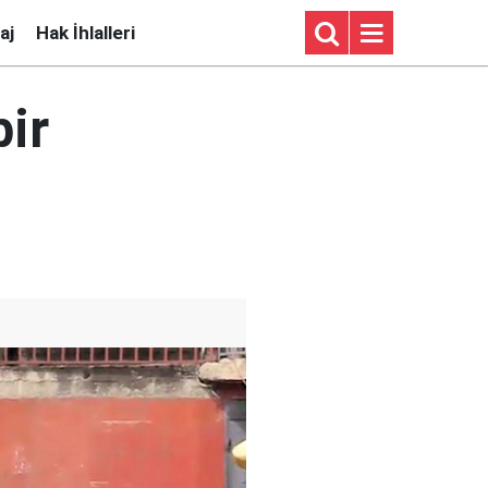
aj
Hak İhlalleri
bir