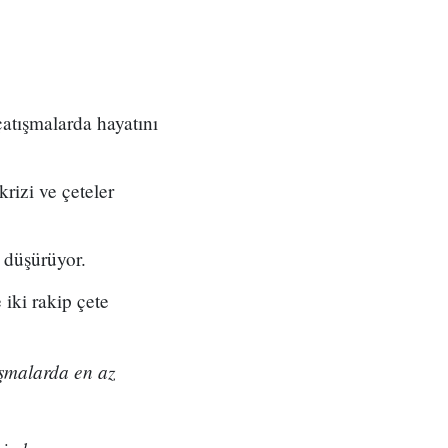
 çatışmalarda hayatını
rizi ve çeteler
 düşürüyor.
iki rakip çete
ışmalarda en az