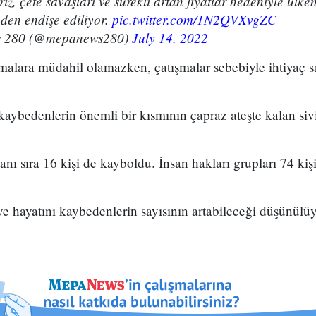
z, çete savaşları ve sürekli artan fiyatlar nedeniyle ülke
den endişe ediliyor.
pic.twitter.com/1N2QVXvgZC
 280 (@mepanews280)
July 14, 2022
alara müdahil olamazken, çatışmalar sebebiyle ihtiyaç sa
kaybedenlerin önemli bir kısmının çapraz ateşte kalan siv
nı sıra 16 kişi de kayboldu. İnsan hakları grupları 74 kiş
e hayatını kaybedenlerin sayısının artabileceği düşünülüy