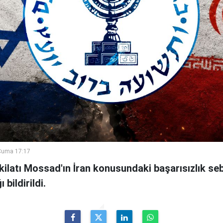
Cuma 17:17
şkilatı Mossad'ın İran konusundaki başarısızlık se
bildirildi.