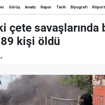
ler
Görüş
Analiz
Rapor
Tarih
Biyografi
Röport
ki çete savaşlarında 
89 kişi öldü
ka