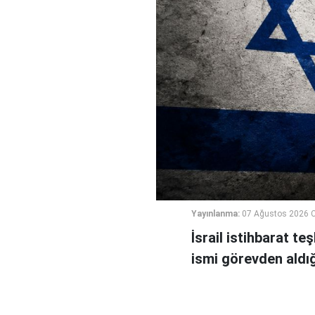
Yayınlanma:
07 Ağustos 2026 
İsrail istihbarat te
ismi görevden aldığı 