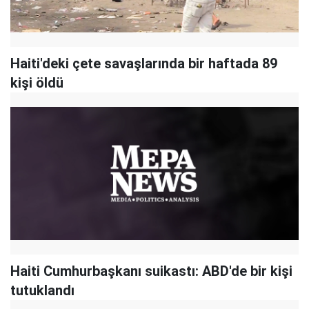
Haiti'deki çete savaşlarında bir haftada 89
kişi öldü
Haiti Cumhurbaşkanı suikastı: ABD'de bir kişi
tutuklandı