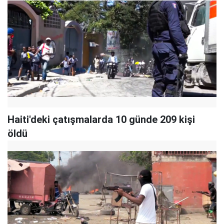
Haiti'deki çatışmalarda 10 günde 209 kişi
öldü