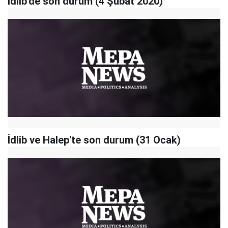
İdlib'de son durum (4 Şubat 2020)
İdlib ve Halep'te son durum (31 Ocak)