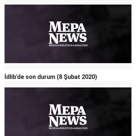
İdlib'de son durum (8 Şubat 2020)