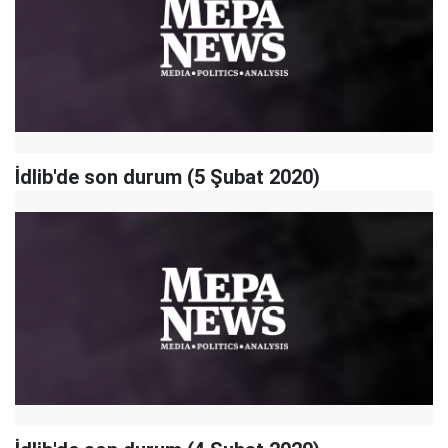
İdlib'de son durum (5 Şubat 2020)