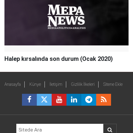
Halep kırsalında son durum (Ocak 2020)
Anasayfa
Künye
İletişim
Gizlilik İlkeleri
Sitene Ekle