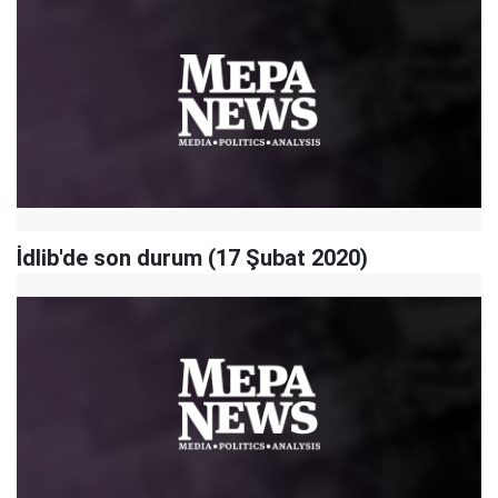
İdlib'de son durum (17 Şubat 2020)