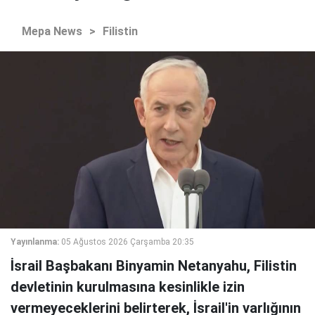
Mepa News
>
Filistin
Yayınlanma:
05 Ağustos 2026 Çarşamba 20:35
İsrail Başbakanı Binyamin Netanyahu, Filistin
devletinin kurulmasına kesinlikle izin
vermeyeceklerini belirterek, İsrail'in varlığının