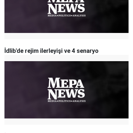
İdlib'de rejim ilerleyişi ve 4 senaryo