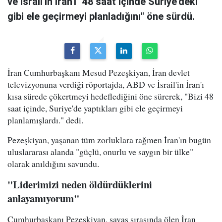
ve İsrail'in İran'ı "48 saat içinde Suriye'deki
gibi ele geçirmeyi planladığını" öne sürdü.
İran Cumhurbaşkanı Mesud Pezeşkiyan, İran devlet
televizyonuna verdiği röportajda, ABD ve İsrail'in İran'ı
kısa sürede çökertmeyi hedeflediğini öne sürerek, "Bizi 48
saat içinde, Suriye'de yaptıkları gibi ele geçirmeyi
planlamışlardı." dedi.
Pezeşkiyan, yaşanan tüm zorluklara rağmen İran'ın bugün
uluslararası alanda "güçlü, onurlu ve saygın bir ülke"
olarak anıldığını savundu.
"Liderimizi neden öldürdüklerini
anlayamıyorum"
Cumhurbaşkanı Pezeşkiyan, savaş sırasında ölen İran