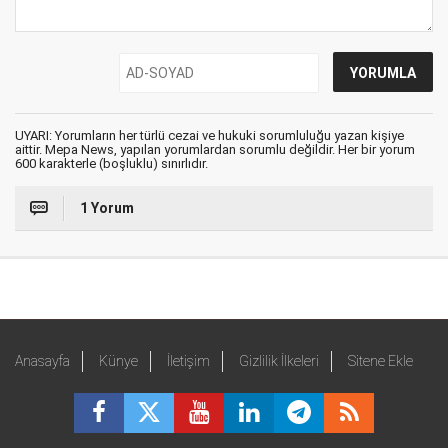
UYARI: Yorumların her türlü cezai ve hukuki sorumluluğu yazan kişiye
aittir. Mepa News, yapılan yorumlardan sorumlu değildir. Her bir yorum
600 karakterle (boşluklu) sınırlıdır.
1 Yorum
Anasayfa
Künye
İletişim
Gizlilik İlkeleri
Sitene Ekle