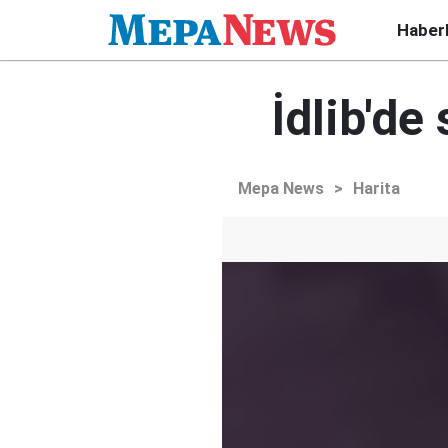
Haber
İdlib'd
Mepa News
>
Harita