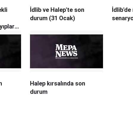
kli
İdlib ve Halep'te son
İdlib'de
durum (31 Ocak)
senary
yıplar
n
Halep kırsalında son
durum