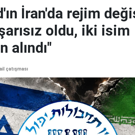
ın İran'da rejim deği
şarısız oldu, iki isim
 alındı"
ail çatışması