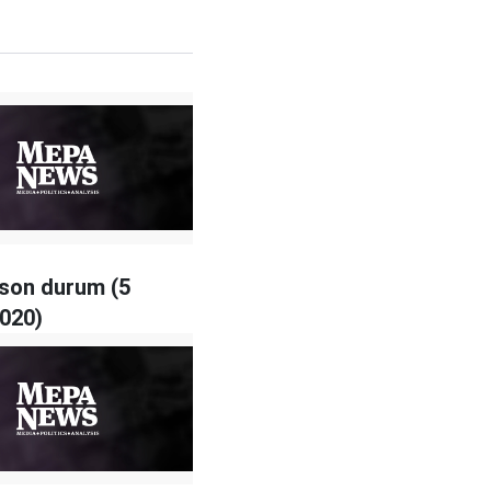
e son durum (5
020)