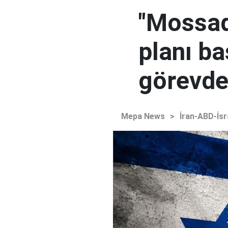
"Mossad'
planı ba
görevden
Mepa News
>
İran-ABD-İsr