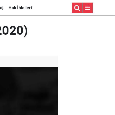
aj
Hak İhlalleri
2020)