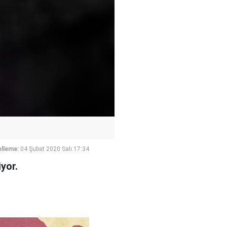
lleme:
04 Şubat 2020 Salı 17:34
yor.