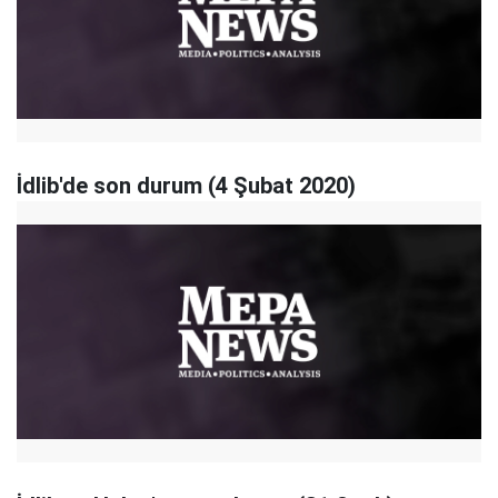
İdlib'de son durum (4 Şubat 2020)