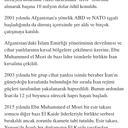
alınarak başına 10 milyon dolar ödül konuldu.
2001 yılında Afganistan'a yönelik ABD ve NATO işgali
başladığında da direniş içerisinde yer aldı ve birçok
çatışmaya katıldı.
Afganistan'daki İslam Emirliği yönetiminin devrilmesi ve
cihat yanlılarının kırsal bölgelere çekilmesi üzerine, Ebu
Muhammed el Mısri de bazı lider isimlerle birlikte İran
kırsalına çekildi.
2003 yılında bir grup cihat yanlısı isimle beraber İran'ın
güneydoğu kırsalında bulunduğu bir sırada İran rejimi
güçleri tarafından yakalanarak hapsedildi. Bunun ardından
İran'da 12 yıl boyunca sürecek hapis hayatı başladı.
2015 yılında Ebu Muhammed el Mısri bir esir takası
sonucu diğer bazı El Kaide liderleriyle birlikte serbest
bırakıldı ancak zorunlu ikamete tabi tutuldu. Esir takası,
Yemen'de İranlı bir diplomatın El Kaide tarafından