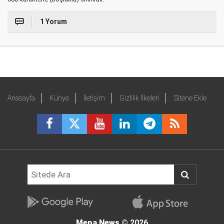
1 Yorum
Anasayfa
Künye
İletişim
Gizlilik İlkeleri
Sitene Ekle
Mepa News
© 2026