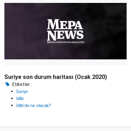
Suriye son durum haritası (Ocak 2020)
Etiketler :
Suriye
Idlib
İdlib'de ne olacak?