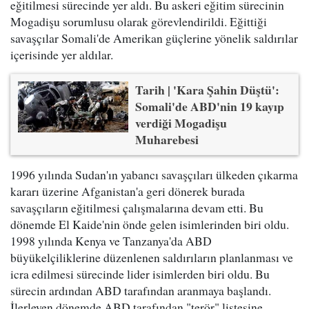
eğitilmesi sürecinde yer aldı. Bu askeri eğitim sürecinin
Mogadişu sorumlusu olarak görevlendirildi. Eğittiği
savaşçılar Somali'de Amerikan güçlerine yönelik saldırılar
içerisinde yer aldılar.
Tarih | 'Kara Şahin Düştü':
Somali'de ABD'nin 19 kayıp
verdiği Mogadişu
Muharebesi
1996 yılında Sudan'ın yabancı savaşçıları ülkeden çıkarma
kararı üzerine Afganistan'a geri dönerek burada
savaşçıların eğitilmesi çalışmalarına devam etti. Bu
dönemde El Kaide'nin önde gelen isimlerinden biri oldu.
1998 yılında Kenya ve Tanzanya'da ABD
büyükelçiliklerine düzenlenen saldırıların planlanması ve
icra edilmesi sürecinde lider isimlerden biri oldu. Bu
sürecin ardından ABD tarafından aranmaya başlandı.
İlerleyen dönemde ABD tarafından "terör" listesine