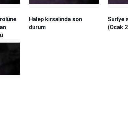
trolüne
Halep kırsalında son
Suriye 
man
durum
(Ocak 2
dü