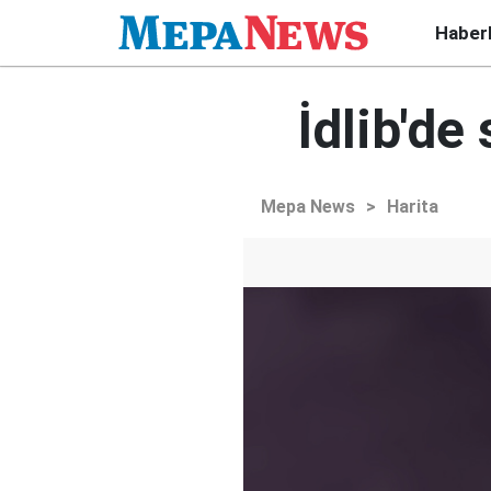
Haber
İdlib'de
Mepa News
>
Harita