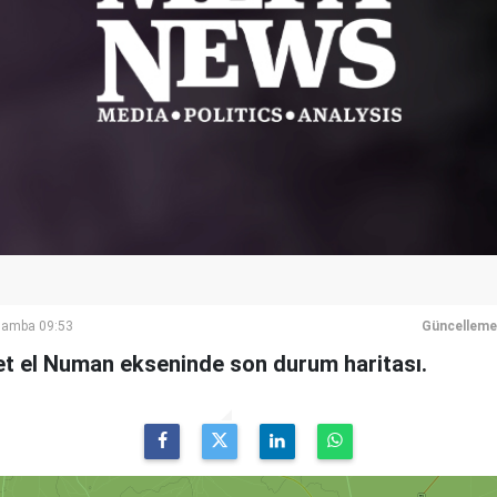
şamba 09:53
Güncelleme
ret el Numan ekseninde son durum haritası.