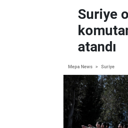
Suriye 
komutan
atandı
Mepa News
>
Suriye