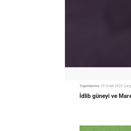
Yayınlanma:
29 Ocak 2020 Çar
İdlib güneyi ve Ma