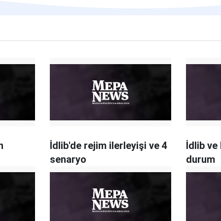
n
İdlib'de rejim ilerleyişi ve 4
İdlib ve
senaryo
durum