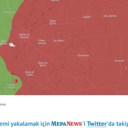
ayın)