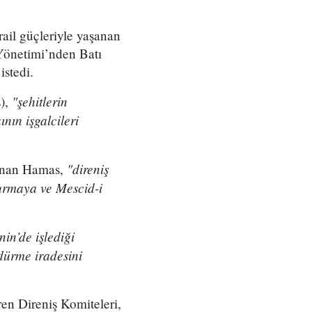
srail güçleriyle yaşanan
 Yönetimi’nden Batı
istedi.
"şehitlerin
s),
nın işgalcileri
"direniş
ulunan Hamas,
turmaya ve Mescid-i
nin’de işlediği
rdürme iradesini
ren Direniş Komiteleri,