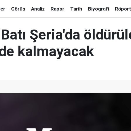
ler
Görüş
Analiz
Rapor
Tarih
Biyografi
Röport
atı Şeria'da öldürül
rde kalmayacak