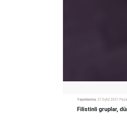
Yayınlanma:
27 Eylül 2021 Paza
Filistinli gruplar, 