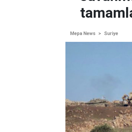
tamaml
Mepa News
>
Suriye