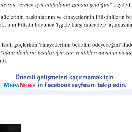
rine son vermek için intifadanın zamanı geldiğini"
kaydetti
güçlerinin baskınlarının ve cinayetlerinin Filistinlilerin bi
rek, tüm Filistin boyunca 'işgale karşı mücadele' aşamasın
İsrail güçlerinin 'cinayetlerinin bedelini ödeyeceğini' ifa
"öldürülenlerin kendisi için can verdikleri davanın vic
e
tti.