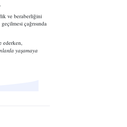
.
rlik ve beraberliğini
a geçilmesi çağrısında
de ederken,
danlarda yaşamaya