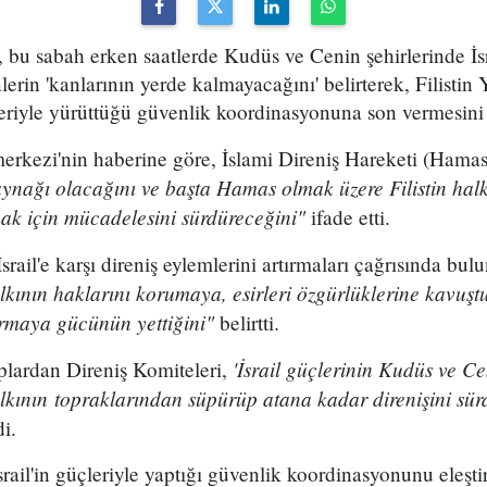
lar, bu sabah erken saatlerde Kudüs ve Cenin şehirlerinde İ
lerin 'kanlarının yerde kalmayacağını' belirterek, Filistin
eriyle yürüttüğü güvenlik koordinasyonuna son vermesini 
merkezi'nin haberine göre, İslami Direniş Hareketi (Hama
aynağı olacağını ve başta Hamas olmak üzere Filistin halkı
ak için mücadelesini sürdüreceğini"
ifade etti.
İsrail'e karşı direniş eylemlerini artırmaları çağrısında b
alkının haklarını korumaya, esirleri özgürlüklerine kavuş
armaya gücünün yettiğini"
belirtti.
'İsrail güçlerinin Kudüs ve Ce
ruplardan Direniş Komiteleri,
halkının topraklarından süpürüp atana kadar direnişini sü
i.
srail'in güçleriyle yaptığı güvenlik koordinasyonunu eleşti