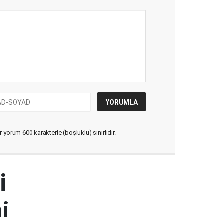
yorum 600 karakterle (boşluklu) sınırlıdır.
i
i