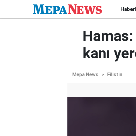
Haber
Hamas: B
kanı ye
Mepa News
>
Filistin