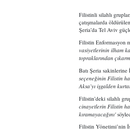
Filistinli silahlı grup
çatışmalarda öldürülen
Şeria’da Tel Aviv güçl
Filistin Enformasyon 
vasiyetlerinin ilham k
topraklarından çıkarm
Batı Şeria sakinlerine 
seçeneğinin Filistin h
Aksa’yı işgalden kurt
Filistin’deki silahlı g
cinayetlerin Filistin 
kıramayacağını'
söyled
Filistin Yönetimi’nin İ