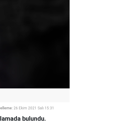
elleme:
26 Ekim 2021 Salı 15:31
ıklamada bulundu.