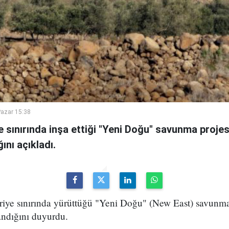
azar 15:38
ye sınırında inşa ettiği "Yeni Doğu" savunma proje
ını açıkladı.
uriye sınırında yürüttüğü "Yeni Doğu" (New East) savunma
ndığını duyurdu.