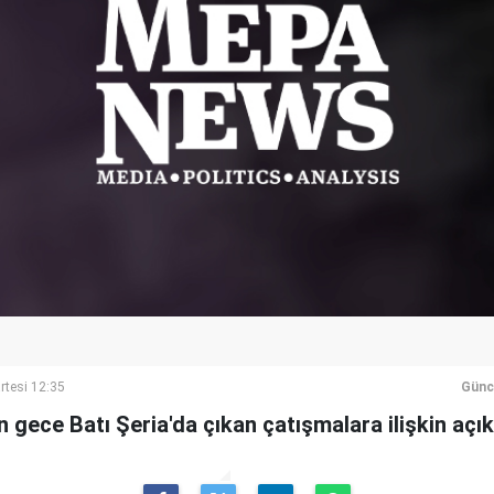
rtesi 12:35
Günc
dün gece Batı Şeria'da çıkan çatışmalara ilişkin aç