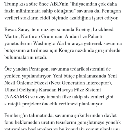
Trump kısa süre önce ABD'nin "ihtiyacından çok daha
fazla mühimmata sahip olduğunu" savunsa da, Pentagon
verileri stokların ciddi biçimde azaldığına işaret ediyor.
Beyaz Saray, temmuz ayı sonunda Boeing, Lockheed
Martin, Northrop Grumman, Anduril ve Palantir
yöneticilerini Washington'da bir araya getirerek savunma
bütçesinin artırılması için Kongre nezdinde girişimlerde
bulunmalarını istedi.
Öte yandan Pentagon, savunma tedarik sistemini de
yeniden yapılandırıyor. Yeni bütçe planlamasında Yeni
Nesil Önleme Füzesi (Next Generation Interceptor),
Ulusal Gelişmiş Karadan Havaya Füze Sistemi
(NASAMS) ve uzay tabanlı füze takip sistemleri gibi
stratejik projelere öncelik verilmesi planlanıyor.
Feinberg'in talimatında, savunma şirketlerinden devlet
fonu beklemeden üretim tesislerini genişletmeye yönelik
yatırımlara başlamaları ve bu konudaki somut planlarını