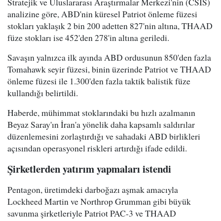
Stratejik ve Uluslararası Araştırmalar Merkezi'nin (CSIS)
analizine göre, ABD'nin küresel Patriot önleme füzesi
stokları yaklaşık 2 bin 200 adetten 827'nin altına, THAAD
füze stokları ise 452'den 278'in altına geriledi.
Savaşın yalnızca ilk ayında ABD ordusunun 850'den fazla
Tomahawk seyir füzesi, binin üzerinde Patriot ve THAAD
önleme füzesi ile 1.300'den fazla taktik balistik füze
kullandığı belirtildi.
Haberde, mühimmat stoklarındaki bu hızlı azalmanın
Beyaz Saray'ın İran'a yönelik daha kapsamlı saldırılar
düzenlemesini zorlaştırdığı ve sahadaki ABD birlikleri
açısından operasyonel riskleri artırdığı ifade edildi.
Şirketlerden yatırım yapmaları istendi
Pentagon, üretimdeki darboğazı aşmak amacıyla
Lockheed Martin ve Northrop Grumman gibi büyük
savunma şirketleriyle Patriot PAC-3 ve THAAD