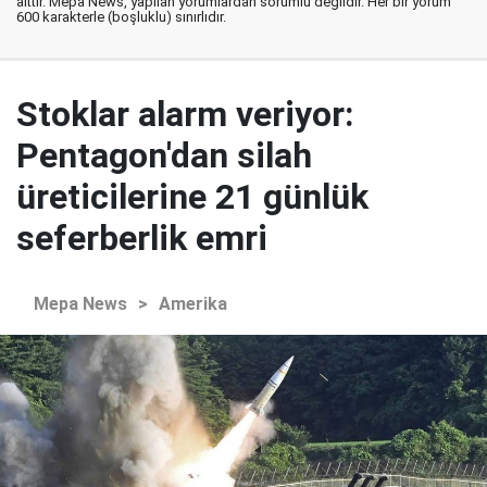
aittir. Mepa News, yapılan yorumlardan sorumlu değildir. Her bir yorum
600 karakterle (boşluklu) sınırlıdır.
Stoklar alarm veriyor:
Pentagon'dan silah
üreticilerine 21 günlük
seferberlik emri
Mepa News
>
Amerika