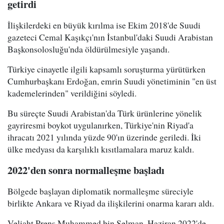
getirdi
İlişkilerdeki en büyük kırılma ise Ekim 2018'de Suudi
gazeteci Cemal Kaşıkçı'nın İstanbul'daki Suudi Arabistan
Başkonsolosluğu'nda öldürülmesiyle yaşandı.
Türkiye cinayetle ilgili kapsamlı soruşturma yürütürken
Cumhurbaşkanı Erdoğan, emrin Suudi yönetiminin "en üst
kademelerinden" verildiğini söyledi.
Bu süreçte Suudi Arabistan'da Türk ürünlerine yönelik
gayriresmi boykot uygulanırken, Türkiye'nin Riyad'a
ihracatı 2021 yılında yüzde 90'ın üzerinde geriledi. İki
ülke medyası da karşılıklı kısıtlamalara maruz kaldı.
2022'den sonra normalleşme başladı
Bölgede başlayan diplomatik normalleşme süreciyle
birlikte Ankara ve Riyad da ilişkilerini onarma kararı aldı.
Veliaht Prens Muhammed bin Selman, Haziran 2022'de