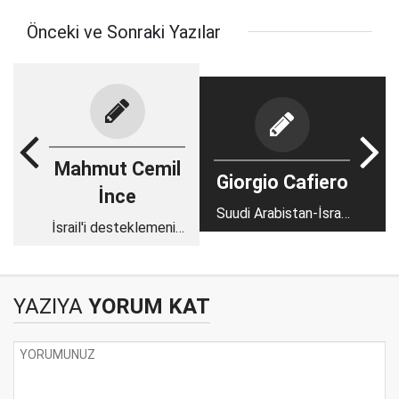
Önceki ve Sonraki Yazılar
Mahmut Cemil
Giorgio Cafiero
İnce
Suudi Arabistan-İsrail
İsrail'i desteklemenin
normalleşmesi öldü
dayanılmaz hafifliği
mü?
YAZIYA
YORUM KAT