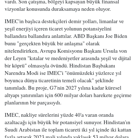
vardı. Son çatışma, bölgeyi kapsayan büyük finansal
vizyonlar konusunda duraksamaya neden oluyor.
IMEC'in başlıca destekçileri demir yolları, limanlar ve
yeşil enerjiyi içeren ticaret yolunun potansiyelini
ballandıra ballandıra anlattılar. ABD Başkanı Joe Biden
bunu "gerçekten büyük bir anlaşma" olarak
nitelendirirken, Avrupa Komisyonu Başkanı Ursula von
der Leyen "kıtalar ve medeniyetler arasında yeşil ve dijital
bir köprü" olmasıyla övündü. Hindistan Başbakanı
Narendra Modi ise IMEC'i "önümüzdeki yüzlerce yıl
boyunca dünya ticaretinin temeli olacak" şeklinde
tanımladı. Bu proje, G7'nin 2027 yılına kadar küresel
altyapı yatırımları için 600 milyar doları harekete geçirme
planlarının bir parçasıydı.
IMEC, nakliye sürelerini yüzde 40'a varan oranda
azaltacağı için büyük bir potansiyel sunuyor. Hindistan'ın
Suudi Arabistan ile toplam ticareti iki yıl içinde iki kattan
fazla artarak 2023 mali yılında yaklaşık 53 milyar dolara