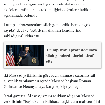
silah gönderildiğini söyleyerek protestoların yabancı
aktörler tarafından desteklendiğini doğrular nitelikte
açıklamada bulundu.
Trump, "Protestoculara silah gönderdik, hem de çok
sayıda" dedi ve "Kürtlerin silahları kendilerine
sakladığını" iddia etti.
Trump İranlı protestoculara
silah gönderdiklerini itiraf
etti
İki Mossad yetkilisinin görevden alınması kararı, İsrail
güvenlik yapılanması içinde Mossad başkanı Roman
Gofman ve Netanyahu'ya karşı tepkiye yol açtı.
İsrail gazetesi Maariv, ismini açıklamadığı bir Mossad
yetkilisinin "başbakanın istihbarat teşkilatını mahvettiğini