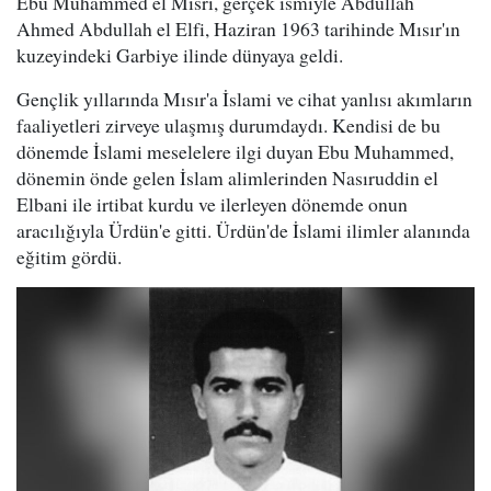
Ebu Muhammed el Mısri, gerçek ismiyle Abdullah
Ahmed Abdullah el Elfi, Haziran 1963 tarihinde Mısır'ın
kuzeyindeki Garbiye ilinde dünyaya geldi.
Gençlik yıllarında Mısır'a İslami ve cihat yanlısı akımların
faaliyetleri zirveye ulaşmış durumdaydı. Kendisi de bu
dönemde İslami meselelere ilgi duyan Ebu Muhammed,
dönemin önde gelen İslam alimlerinden Nasıruddin el
Elbani ile irtibat kurdu ve ilerleyen dönemde onun
aracılığıyla Ürdün'e gitti. Ürdün'de İslami ilimler alanında
eğitim gördü.