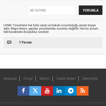
UYARI: Yorumların her türlü cezai ve hukuki sorumluluğu yazan kişiye
aittir. Mepa News, yapılan yorumlardan sorumlu değildir. Her bir yorum
600 karakterle (boşluklu) sınırlıdır.
1 Yorum
Anasayfa
Künye
İletişim
Gizlilik İlkeleri
Sitene Ekle