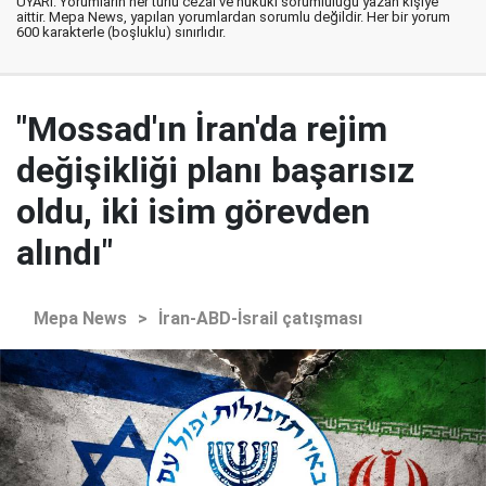
UYARI: Yorumların her türlü cezai ve hukuki sorumluluğu yazan kişiye
aittir. Mepa News, yapılan yorumlardan sorumlu değildir. Her bir yorum
600 karakterle (boşluklu) sınırlıdır.
"Mossad'ın İran'da rejim
değişikliği planı başarısız
oldu, iki isim görevden
alındı"
Mepa News
>
İran-ABD-İsrail çatışması