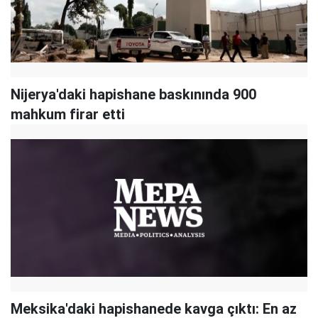
Nijerya'daki hapishane baskınında 900
mahkum firar etti
Meksika'daki hapishanede kavga çıktı: En az