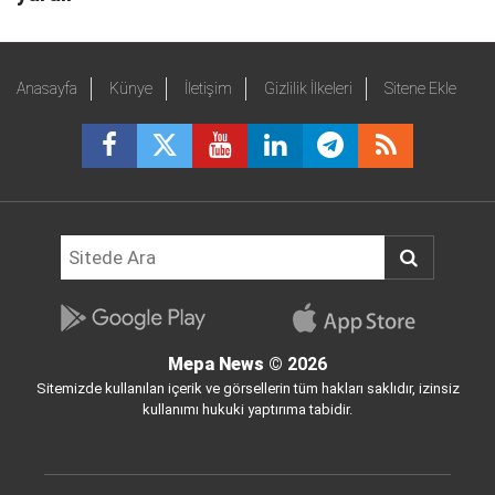
Anasayfa
Künye
İletişim
Gizlilik İlkeleri
Sitene Ekle
Mepa News
© 2026
Sitemizde kullanılan içerik ve görsellerin tüm hakları saklıdır, izinsiz
kullanımı hukuki yaptırıma tabidir.