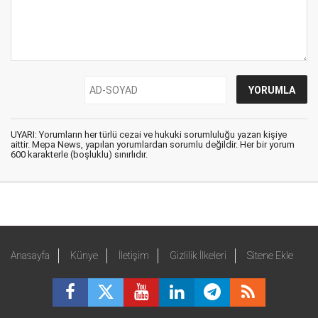
UYARI: Yorumların her türlü cezai ve hukuki sorumluluğu yazan kişiye
aittir. Mepa News, yapılan yorumlardan sorumlu değildir. Her bir yorum
600 karakterle (boşluklu) sınırlıdır.
Anasayfa
Künye
İletişim
Gizlilik İlkeleri
Sitene Ekle