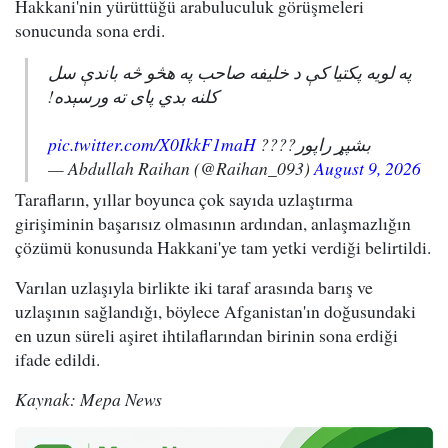
Hakkani'nin yürüttüğü arabuluculuk görüşmeleri
sonucunda sona erdi.
په لویه پکتیا کې د خلیفه صاحب په هڅو څه باندې سل
کلنه بدي پای ته ورسېده!
pic.twitter.com/X0IkkF1maH
بشپړ راپور????
— Abdullah Raihan (@Raihan_093)
August 9, 2026
Tarafların, yıllar boyunca çok sayıda uzlaştırma
girişiminin başarısız olmasının ardından, anlaşmazlığın
çözümü konusunda Hakkani'ye tam yetki verdiği belirtildi.
Varılan uzlaşıyla birlikte iki taraf arasında barış ve
uzlaşının sağlandığı, böylece Afganistan'ın doğusundaki
en uzun süreli aşiret ihtilaflarından birinin sona erdiği
ifade edildi.
Kaynak: Mepa News