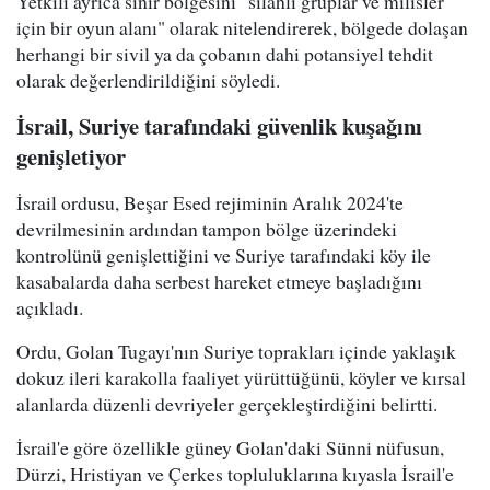
Yetkili ayrıca sınır bölgesini "silahlı gruplar ve milisler
için bir oyun alanı" olarak nitelendirerek, bölgede dolaşan
herhangi bir sivil ya da çobanın dahi potansiyel tehdit
olarak değerlendirildiğini söyledi.
İsrail, Suriye tarafındaki güvenlik kuşağını
genişletiyor
İsrail ordusu, Beşar Esed rejiminin Aralık 2024'te
devrilmesinin ardından tampon bölge üzerindeki
kontrolünü genişlettiğini ve Suriye tarafındaki köy ile
kasabalarda daha serbest hareket etmeye başladığını
açıkladı.
Ordu, Golan Tugayı'nın Suriye toprakları içinde yaklaşık
dokuz ileri karakolla faaliyet yürüttüğünü, köyler ve kırsal
alanlarda düzenli devriyeler gerçekleştirdiğini belirtti.
İsrail'e göre özellikle güney Golan'daki Sünni nüfusun,
Dürzi, Hristiyan ve Çerkes topluluklarına kıyasla İsrail'e