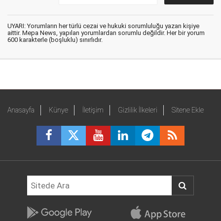
UYARI: Yorumların her türlü cezai ve hukuki sorumluluğu yazan kişiye
aittir. Mepa News, yapılan yorumlardan sorumlu değildir. Her bir yorum
600 karakterle (boşluklu) sınırlıdır.
Anasayfa
Künye
İletişim
Gizlilik İlkeleri
Sitene Ekle