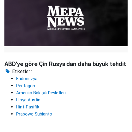
ABD'ye göre Çin Rusya'dan daha büyük tehdit
Etiketler :
Endonezya
Pentagon
Amerika Birleşik Devletleri
Lloyd Austin
Hint-Pasifik
Prabowo Subianto