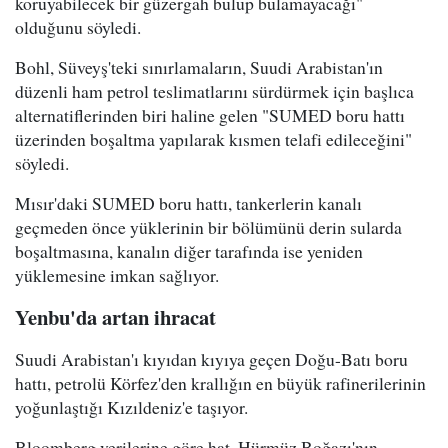
koruyabilecek bir güzergah bulup bulamayacağı"
olduğunu söyledi.
Bohl, Süveyş'teki sınırlamaların, Suudi Arabistan'ın
düzenli ham petrol teslimatlarını sürdürmek için başlıca
alternatiflerinden biri haline gelen "SUMED boru hattı
üzerinden boşaltma yapılarak kısmen telafi edileceğini"
söyledi.
Mısır'daki SUMED boru hattı, tankerlerin kanalı
geçmeden önce yüklerinin bir bölümünü derin sularda
boşaltmasına, kanalın diğer tarafında ise yeniden
yüklemesine imkan sağlıyor.
Yenbu'da artan ihracat
Suudi Arabistan'ı kıyıdan kıyıya geçen Doğu-Batı boru
hattı, petrolü Körfez'den krallığın en büyük rafinerilerinin
yoğunlaştığı Kızıldeniz'e taşıyor.
Bloomberg verilerine göre hat, Hürmüz Boğazı'nın