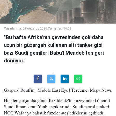
Yayınlanma:
08 Ağustos 2026 Cumartesi 16:28
"Bu hafta Afrika'nın çevresinden çok daha
uzun bir güzergah kullanan altı tanker gibi
bazı Suudi gemileri Babu'l Mendeb'ten geri
dönüyor."
Gaspard Rouffin | Middle East Eye | Tercüme: Mepa News
Husiler çarşamba günü, Kızıldeniz'in kuzeyindeki önemli
Suudi liman kenti Yenbu açıklarında Suudi petrol tankeri
NCC Wafaa'ya balistik füzeler ateşlediklerini açıkladı.