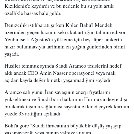
Kızıldeniz'e kaydırdı ve bu nedenle bu su yolu artık
özellikle hassas hale geldi.
Denizcilik istihbaratı şirketi Kpler, Babu'l Mendeb
üzerinden geçen hacmin sekiz kat arttığını tahmin ediyor.
Yenbu ise 1 Ağustos'ta yükleme için beş süper tankerin
hazır bulunmasıyla tarihinin en yoğun günlerinden birini
yaşadı.
Husiler temmuz ayında Saudi Aramco tesislerini hedef
aldı ancak CEO Amin Nasser operasyonel veya mali
açıdan kayda değer bir etki yaşanmadığını söyledi.
Aramco salı günü, İran savaşının enerji fiyatlarını
yükseltmesi ve Suudi boru hatlarının Hürmüz'ü devre dışı
bırakarak taşıma sağlaması sayesinde ikinci çeyrek karının
yüzde 33 arttığını açıkladı.
Bohl'a göre "Suudi ihracatının büyük bir düşüş yaşayıp
yaşamayacağı veya bunun yalnızca uyum