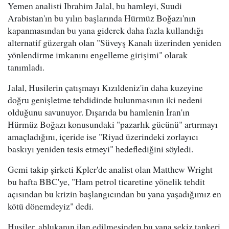
Yemen analisti Ibrahim Jalal, bu hamleyi, Suudi
Arabistan'ın bu yılın başlarında Hürmüz Boğazı'nın
kapanmasından bu yana giderek daha fazla kullandığı
alternatif güzergah olan "Süveyş Kanalı üzerinden yeniden
yönlendirme imkanını engelleme girişimi" olarak
tanımladı.
Jalal, Husilerin çatışmayı Kızıldeniz'in daha kuzeyine
doğru genişletme tehdidinde bulunmasının iki nedeni
olduğunu savunuyor. Dışarıda bu hamlenin İran'ın
Hürmüz Boğazı konusundaki "pazarlık gücünü" artırmayı
amaçladığını, içeride ise "Riyad üzerindeki zorlayıcı
baskıyı yeniden tesis etmeyi" hedeflediğini söyledi.
Gemi takip şirketi Kpler'de analist olan Matthew Wright
bu hafta BBC'ye, "Ham petrol ticaretine yönelik tehdit
açısından bu krizin başlangıcından bu yana yaşadığımız en
kötü dönemdeyiz" dedi.
Husiler, ablukanın ilan edilmesinden bu yana sekiz tankeri