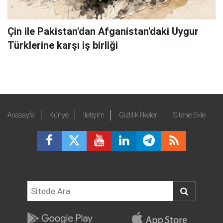
Çin ile Pakistan'dan Afganistan'daki Uygur
Türklerine karşı iş birliği
Anasayfa
Künye
İletişim
Gizlilik İlkeleri
Sitene Ekle