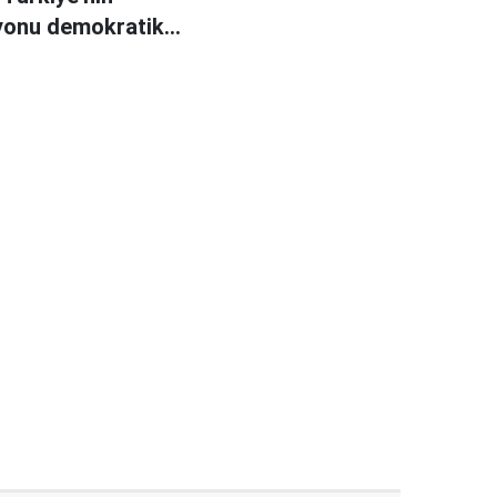
yonu demokratik
e saldırıdır