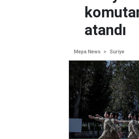
komutan
atandı
Mepa News
>
Suriye