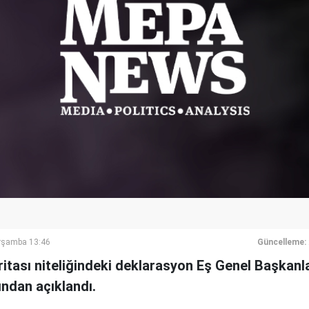
rşamba 13:46
Güncelleme:
ritası niteliğindeki deklarasyon Eş Genel Başkanl
ından açıklandı.