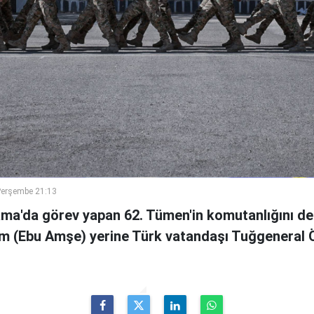
Perşembe 21:13
ama'da görev yapan 62. Tümen'in komutanlığını de
m (Ebu Amşe) yerine Türk vatandaşı Tuğgenera