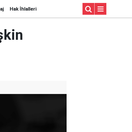
aj
Hak İhlalleri
şkin