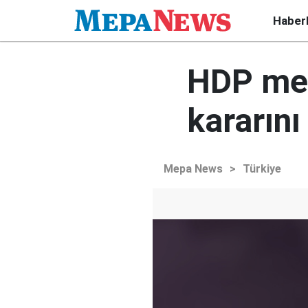
Haber
HDP mec
kararını
Mepa News
>
Türkiye