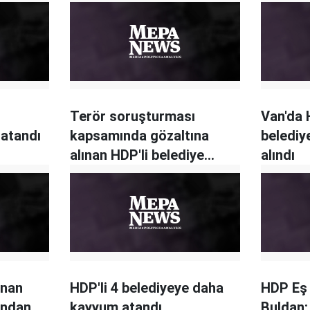
Terör soruşturması
Van'da H
 atandı
kapsamında gözaltına
belediy
alınan HDP'li belediye
alındı
başkanları tutuklandı
ınan
HDP'li 4 belediyeye daha
HDP Eş
ından
kayyum atandı
Buldan: