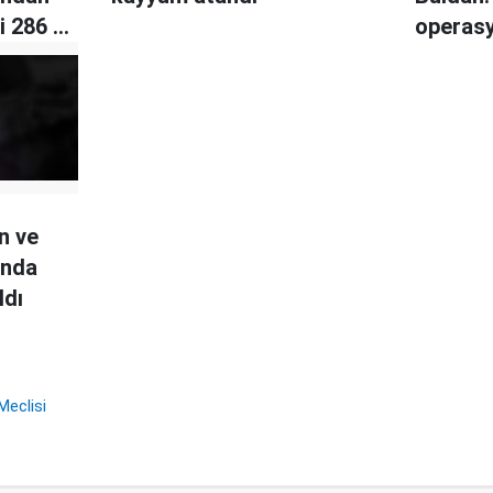
i 286 yıl
operas
yönetim
n ve
ında
ldı
Meclisi