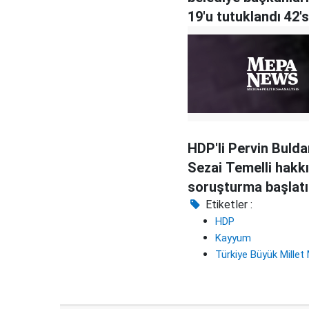
19'u tutuklandı 42's
ceza aldı
HDP'li Pervin Bulda
Sezai Temelli hakk
soruşturma başlatı
Etiketler :
HDP
Kayyum
Türkiye Büyük Millet 