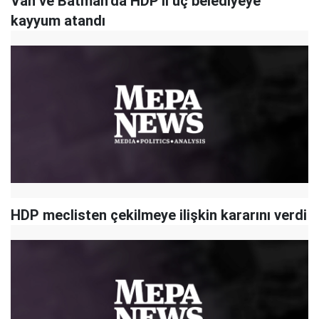
Van ve Batman’da HDP'li üç belediyeye
kayyum atandı
HDP meclisten çekilmeye ilişkin kararını verdi