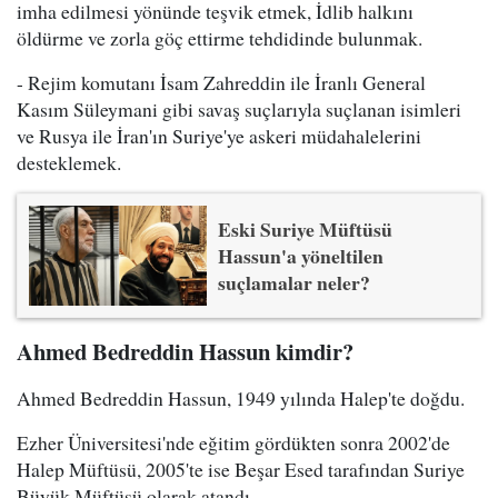
imha edilmesi yönünde teşvik etmek, İdlib halkını
öldürme ve zorla göç ettirme tehdidinde bulunmak.
- Rejim komutanı İsam Zahreddin ile İranlı General
Kasım Süleymani gibi savaş suçlarıyla suçlanan isimleri
ve Rusya ile İran'ın Suriye'ye askeri müdahalelerini
desteklemek.
Eski Suriye Müftüsü
Hassun'a yöneltilen
suçlamalar neler?
Ahmed Bedreddin Hassun kimdir?
Ahmed Bedreddin Hassun, 1949 yılında Halep'te doğdu.
Ezher Üniversitesi'nde eğitim gördükten sonra 2002'de
Halep Müftüsü, 2005'te ise Beşar Esed tarafından Suriye
Büyük Müftüsü olarak atandı.