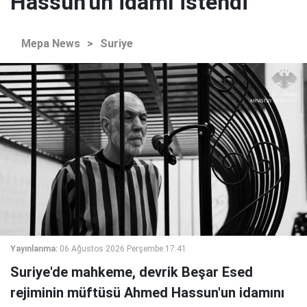
Hassun'un idamı istendi
Mepa News
>
Suriye
Yayınlanma:
06 Ağustos 2026 Perşembe 17:41
Suriye'de mahkeme, devrik Beşar Esed
rejiminin müftüsü Ahmed Hassun'un idamını