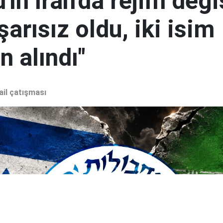
ın İran'da rejim deği
şarısız oldu, iki isim
 alındı"
ail çatışması