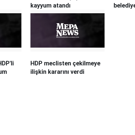
kayyum atandı
belediy
DP'li
HDP meclisten çekilmeye
yum
ilişkin kararını verdi