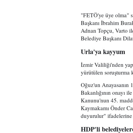
"FETÖ'ye üye olma" s
Başkanı İbrahim Burak
Adnan Topçu, Varto il
Belediye Başkanı Dilav
Urla'ya kayyum
İzmir Valiliği'nden y
yürütülen soruşturma 
Oğuz'un Anayasanın 12
Bakanlığının onayı ile
Kanunu'nun 45. madde
Kaymakamı Önder Can, 
duyurulur" ifadelerine 
HDP'li belediyele