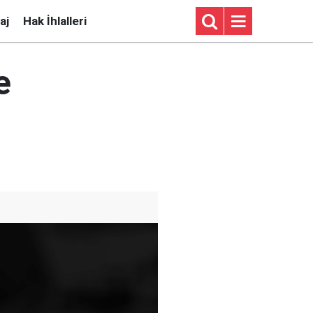
aj
Hak İhlalleri
e