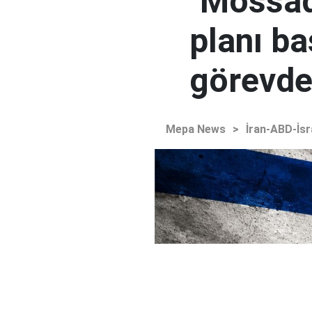
"Mossad'
planı ba
görevden
Mepa News
>
İran-ABD-İsr