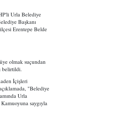
P'li Urla Belediye
Belediye Başkanı
ilçesi Erentepe Belde
e üye olmak suçundan
belirtildi.
den İçişleri
n açıklamada, "Belediye
samında Urla
r. Kamuoyuna saygıyla