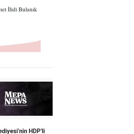
t İlidi Bulanık
ediyesi'nin HDP'li