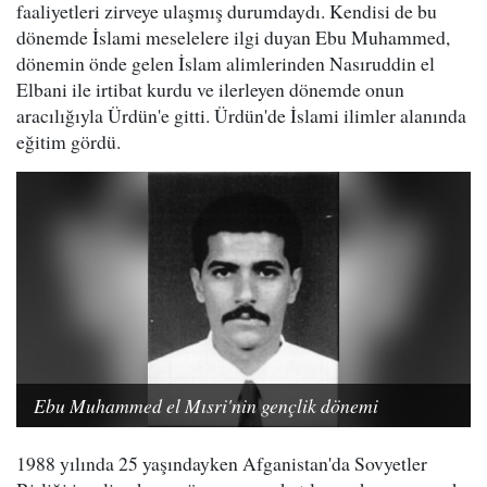
faaliyetleri zirveye ulaşmış durumdaydı. Kendisi de bu
dönemde İslami meselelere ilgi duyan Ebu Muhammed,
dönemin önde gelen İslam alimlerinden Nasıruddin el
Elbani ile irtibat kurdu ve ilerleyen dönemde onun
aracılığıyla Ürdün'e gitti. Ürdün'de İslami ilimler alanında
eğitim gördü.
Ebu Muhammed el Mısri'nin gençlik dönemi
1988 yılında 25 yaşındayken Afganistan'da Sovyetler