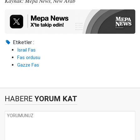
Kaynak: Mepa News, New Arab
Etiketler :
İsrail Fas
Fas ordusu
Gazze Fas
HABERE
YORUM KAT