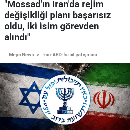
"Mossad'ın İran'da rejim
değişikliği planı başarısız
oldu, iki isim görevden
alındı"
Mepa News
>
İran-ABD-İsrail çatışması