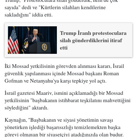
sayıda" dedi ve "Kürtlerin silahları kendilerine
sakladığını" iddia etti.
Trump İranlı protestoculara
silah gönderdiklerini itiraf
etti
İki Mossad yetkilisinin görevden alınması kararı, İsrail
güvenlik yapılanması içinde Mossad başkanı Roman
Gofman ve Netanyahu'ya karşı tepkiye yol açtı.
İsrail gazetesi Maariv, ismini açıklamadığı bir Mossad
yetkilisinin "başbakanın istihbarat teşkilatını mahvettiğini
söylediğini" aktardı.
Kaynağın, "Başbakanın ve siyasi yönetimin savaşı
yönetirken işlediği başarısızlığı temizlemekten başka
görevi olmayan bir siyasetçiyi atadığınızda olan budur.